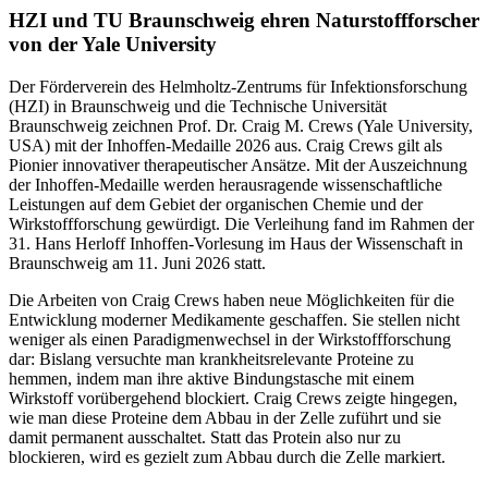
HZI und TU Braunschweig ehren Naturstoffforscher
von der Yale University
Der Förderverein des Helmholtz-Zentrums für Infektionsforschung
(HZI) in Braunschweig und die Technische Universität
Braunschweig zeichnen Prof. Dr. Craig M. Crews (Yale University,
USA) mit der Inhoffen-Medaille 2026 aus. Craig Crews gilt als
Pionier innovativer therapeutischer Ansätze. Mit der Auszeichnung
der Inhoffen-Medaille werden herausragende wissenschaftliche
Leistungen auf dem Gebiet der organischen Chemie und der
Wirkstoffforschung gewürdigt. Die Verleihung fand im Rahmen der
31. Hans Herloff Inhoffen-Vorlesung im Haus der Wissenschaft in
Braunschweig am 11. Juni 2026 statt.
Die Arbeiten von Craig Crews haben neue Möglichkeiten für die
Entwicklung moderner Medikamente geschaffen. Sie stellen nicht
weniger als einen Paradigmenwechsel in der Wirkstoffforschung
dar: Bislang versuchte man krankheitsrelevante Proteine zu
hemmen, indem man ihre aktive Bindungstasche mit einem
Wirkstoff vorübergehend blockiert. Craig Crews zeigte hingegen,
wie man diese Proteine dem Abbau in der Zelle zuführt und sie
damit permanent ausschaltet. Statt das Protein also nur zu
blockieren, wird es gezielt zum Abbau durch die Zelle markiert.