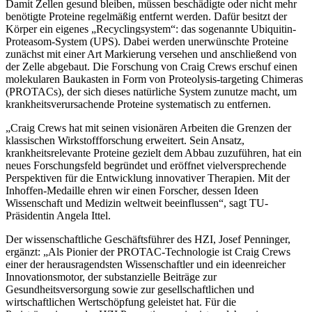
Damit Zellen gesund bleiben, müssen beschädigte oder nicht mehr
benötigte Proteine regelmäßig entfernt werden. Dafür besitzt der
Körper ein eigenes „Recyclingsystem“: das sogenannte Ubiquitin-
Proteasom-System (UPS). Dabei werden unerwünschte Proteine
zunächst mit einer Art Markierung versehen und anschließend von
der Zelle abgebaut. Die Forschung von Craig Crews erschuf einen
molekularen Baukasten in Form von Proteolysis-targeting Chimeras
(PROTACs), der sich dieses natürliche System zunutze macht, um
krankheitsverursachende Proteine systematisch zu entfernen.
„Craig Crews hat mit seinen visionären Arbeiten die Grenzen der
klassischen Wirkstoffforschung erweitert. Sein Ansatz,
krankheitsrelevante Proteine gezielt dem Abbau zuzuführen, hat ein
neues Forschungsfeld begründet und eröffnet vielversprechende
Perspektiven für die Entwicklung innovativer Therapien. Mit der
Inhoffen-Medaille ehren wir einen Forscher, dessen Ideen
Wissenschaft und Medizin weltweit beeinflussen“, sagt TU-
Präsidentin Angela Ittel.
Der wissenschaftliche Geschäftsführer des HZI, Josef Penninger,
ergänzt: „Als Pionier der PROTAC-Technologie ist Craig Crews
einer der herausragendsten Wissenschaftler und ein ideenreicher
Innovationsmotor, der substanzielle Beiträge zur
Gesundheitsversorgung sowie zur gesellschaftlichen und
wirtschaftlichen Wertschöpfung geleistet hat. Für die