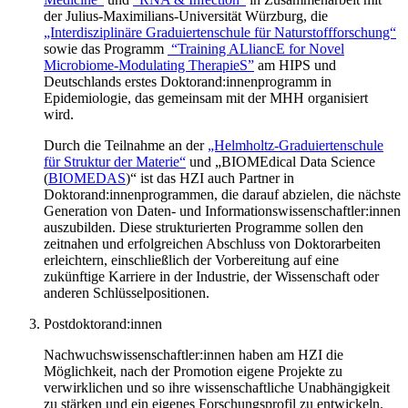
der Julius-Maximilians-Universität Würzburg, die
„Interdisziplinäre Graduiertenschule für Naturstoffforschung“
sowie das Programm
“Training ALliancE for Novel
Microbiome-Modulating TherapieS”
am HIPS und
Deutschlands erstes Doktorand:innenprogramm in
Epidemiologie, das gemeinsam mit der MHH organisiert
wird.
Durch die Teilnahme an der
„Helmholtz-Graduiertenschule
für Struktur der Materie“
und „BIOMEdical Data Science
(
BIOMEDAS
)“ ist das HZI auch Partner in
Doktorand:innenprogrammen, die darauf abzielen, die nächste
Generation von Daten- und Informationswissenschaftler:innen
auszubilden. Diese strukturierten Programme sollen den
zeitnahen und erfolgreichen Abschluss von Doktorarbeiten
erleichtern, einschließlich der Vorbereitung auf eine
zukünftige Karriere in der Industrie, der Wissenschaft oder
anderen Schlüsselpositionen.
Postdoktorand:innen
Nachwuchswissenschaftler:innen haben am HZI die
Möglichkeit, nach der Promotion eigene Projekte zu
verwirklichen und so ihre wissenschaftliche Unabhängigkeit
zu stärken und ein eigenes Forschungsprofil zu entwickeln.