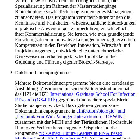
Wirtschaftswissenschaften und ermöglicht ihnen, die
Spezialisierung im Rahmen der Masterstudiengänge
Biotechnologie sowie Technologie-orientiertes Management
zu absolvieren. Das Programm vermittelt Student:innen die
Kenntnisse und Fähigkeiten, wissenschaftliche Entdeckungen
in praktische Anwendungen zu überführen, einschließlich
ihrer Kommerzialisierung. Sie lernen, wie man grundlegende
Forschungsideen in innovative Lösungen überträgt, erwerben
Kompetenzen in den Bereichen Innovation, Wirtschaft und
Projektmanagement, entwickeln eine unternehmerische
Denkweise und erhalten praktische Einblicke in die
Gründung und Führung eigener Biotech-Start-ups.
Doktorand:innenprogramme
Mehrere Doktorand:innenprogramme bieten eine erstklassige
Ausbildung. Zusammen mit seinen Partnerinstitutionen hat
das HZI die HZI
International Graduate School For Infection
REsearch (GS-FIRE)
gegründet und weitere spezialisierte
Studiengänge entwickelt. Dazu gehören gemeinsame
Doktorand:innenprogramme in
„Infektionsbiologie“ und
„Dynamik von Wirt-Pathogen-Interaktionen – DEWIN“
zusammen mit der MHH und der Tierärztlichen Hochschule
Hannover. Weitere herausragende Beispiele sind die
Programme
“RNAmed- Future Leaders in RNA-based
Medicine”
und
“RNA & Infection”
in Zusammenarbeit mit