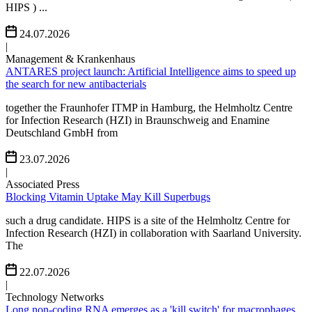
HIPS ) ...
24.07.2026
|
Management & Krankenhaus
ANTARES project launch: Artificial Intelligence aims to speed up
the search for new antibacterials
together the Fraunhofer ITMP in Hamburg, the Helmholtz Centre
for Infection Research (HZI) in Braunschweig and Enamine
Deutschland GmbH from
23.07.2026
|
Associated Press
Blocking Vitamin Uptake May Kill Superbugs
such a drug candidate. HIPS is a site of the Helmholtz Centre for
Infection Research (HZI) in collaboration with Saarland University.
The
22.07.2026
|
Technology Networks
Long non-coding RNA emerges as a 'kill switch' for macrophages