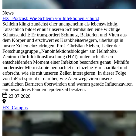
News
HZI-Podcast: Wie Schleim vor Infektionen schützt
Schleim klingt zunächst eher unangenehm als lebenswichtig.
Tatsächlich bildet er auf unseren Schleimhäuten eine wichtige
Schutzschicht: Er transportiert Schmutz, Bakterien und Viren aus
dem Körper und erschwert es Krankheitserregern, überhaupt in
unsere Zellen einzudringen. Prof. Christian Sieben, Leiter der
Forschungsgruppe „Nanoinfektionsbiologie“ am Helmholtz-
Zentrum für Infektionsforschung (HZI), untersucht diesen
entscheidenden Moment einer Infektion besonders genau. Mithilfe
modernster Mikroskopie beobachtet er einzelne Viruspartikel und
erforscht, wie sie mit unseren Zellen interagieren. In dieser Folge
von InFact spricht er darüber, wie Atemwegsviren unsere
natürlichen Barrieren überwinden und warum gerade Influenzaviren
ein besonderes Pandemiepotenzial besitzen.
23.07.2026
HZI Campus