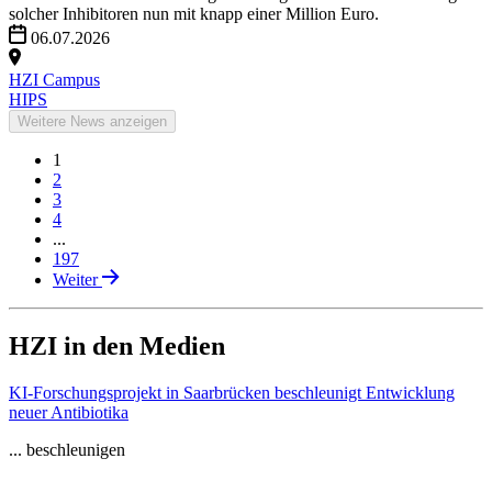
solcher Inhibitoren nun mit knapp einer Million Euro.
06.07.2026
HZI Campus
HIPS
Weitere News anzeigen
1
2
3
4
...
197
Weiter
HZI in den Medien
KI-Forschungsprojekt in Saarbrücken beschleunigt Entwicklung
neuer Antibiotika
... beschleunigen