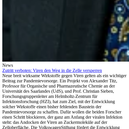
News
Zutritt verboten: Viren den Weg in die Zelle versperren
Neue breit wirksame Wirkstoffe gegen Viren gelten als ein wichtiger
Beitrag zur Pandemievorsorge. Ein Projekt von Alexander Titz,
Professor für Organische und Pharmazeutische Chemie an der
Universität des Saarlandes (UdS), und Prof. Christian Sieben,
Forschungsgruppenleiter am Helmholtz-Zentrum für
Infektionsforschung (HZI), hat zum Ziel, mit der Entwicklung
solcher Wirkstoffe einen bisher fehlenden Baustein der
Pandemievorsorge zu schaffen. Dafür wollen die beiden Forscher
einen Schritt blockieren, der ganz am Anfang der viralen Infektion
steht: das Andocken der Viren an Zuckermoleküle auf der
Zelloberfläche. Die VolkswagenStiftung fördert die Entwicklung