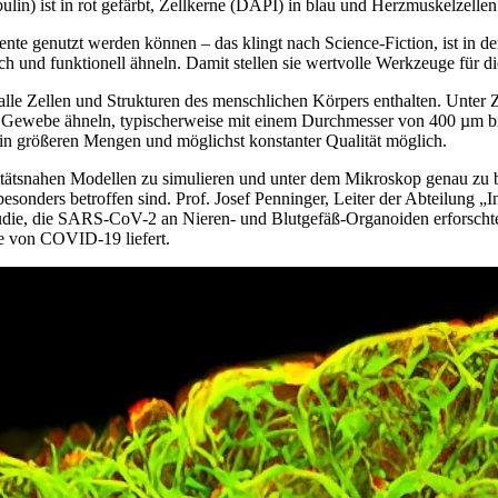
lin) ist in rot gefärbt, Zellkerne (DAPI) in blau und Herzmuskelzellen
te genutzt werden können – das klingt nach Science-Fiction, ist in de
h und funktionell ähneln. Damit stellen sie wertvolle Werkzeuge für d
alle Zellen und Strukturen des menschlichen Körpers enthalten. Unter 
tab Gewebe ähneln, typischerweise mit einem Durchmesser von 400 µm b
g in größeren Mengen und möglichst konstanter Qualität möglich.
alitätsnahen Modellen zu simulieren und unter dem Mikroskop genau zu 
esonders betroffen sind. Prof. Josef Penninger, Leiter der Abteilung 
Studie, die SARS-CoV-2 an Nieren- und Blutgefäß-Organoiden erforscht
me von COVID-19 liefert.