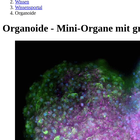
Wissen
Wissensportal
Organoide
Organoide - Mini-Organe mit gr