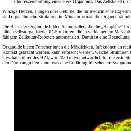
Fluoreszenzfärbung eines Herz-Organoids. Das Zellskelett (Tubu
Winzige Herzen, Lungen oder Gehirne, die für medizinische Experimen
sind organähnliche Strukturen im Miniaturformat, die Organen räumlic
Die Basis der Organoide bilden Stammzellen, die die „Baupläne“ für 
bilden selbstorganisierte 3D-Strukturen, die in verkleinertem Maßs
fähigem Zellkultur-Roboters automatisiert. Damit ist eine Herstellun
Organoide bieten Forscher:innen die Möglichkeit, Infektionen an re
Kontakt gebracht werden, kann erforscht werden, welche Strukturen b
Geschäftsführer des HZI, war 2020 mitverantwortlich für die erste 
den Darm angreifen kann, was eine Erklärung für seltenere Sympto