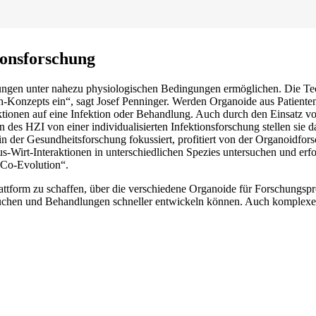
ionsforschung
hungen unter nahezu physiologischen Bedingungen ermöglichen. Die Tech
th-Konzepts ein“, sagt Josef Penninger. Werden Organoide aus Patiente
aktionen auf eine Infektion oder Behandlung. Auch durch den Einsatz
des HZI von einer individualisierten Infektionsforschung stellen sie 
 der Gesundheitsforschung fokussiert, profitiert von der Organoidfor
-Wirt-Interaktionen in unterschiedlichen Spezies untersuchen und erf
 Co-Evolution“.
lattform zu schaffen, über die verschiedene Organoide für Forschungsp
ersuchen und Behandlungen schneller entwickeln können. Auch komplex