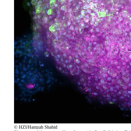
© HZI/Hamzah Shahid