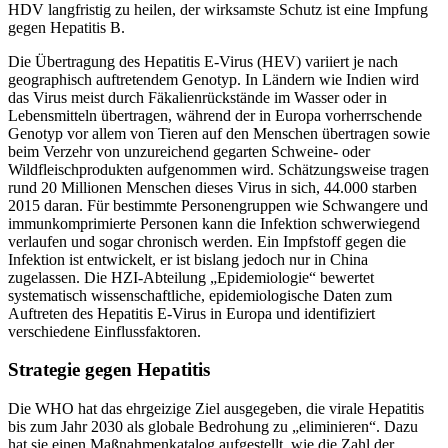
HDV langfristig zu heilen, der wirksamste Schutz ist eine Impfung
gegen Hepatitis B.
Die Übertragung des Hepatitis E-Virus (HEV) variiert je nach
geographisch auftretendem Genotyp. In Ländern wie Indien wird
das Virus meist durch Fäkalienrückstände im Wasser oder in
Lebensmitteln übertragen, während der in Europa vorherrschende
Genotyp vor allem von Tieren auf den Menschen übertragen sowie
beim Verzehr von unzureichend gegarten Schweine- oder
Wildfleischprodukten aufgenommen wird. Schätzungsweise tragen
rund 20 Millionen Menschen dieses Virus in sich, 44.000 starben
2015 daran. Für bestimmte Personengruppen wie Schwangere und
immunkomprimierte Personen kann die Infektion schwerwiegend
verlaufen und sogar chronisch werden. Ein Impfstoff gegen die
Infektion ist entwickelt, er ist bislang jedoch nur in China
zugelassen. Die HZI-Abteilung „Epidemiologie“ bewertet
systematisch wissenschaftliche, epidemiologische Daten zum
Auftreten des Hepatitis E-Virus in Europa und identifiziert
verschiedene Einflussfaktoren.
Strategie gegen Hepatitis
Die WHO hat das ehrgeizige Ziel ausgegeben, die virale Hepatitis
bis zum Jahr 2030 als globale Bedrohung zu „eliminieren“. Dazu
hat sie einen Maßnahmenkatalog aufgestellt, wie die Zahl der