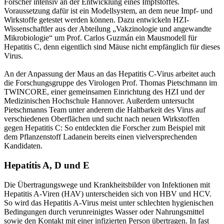
Forscher intensiv an der Entwicklung eines Impfstoffes.
Voraussetzung dafür ist ein Modellsystem, an dem neue Impf- und
Wirkstoffe getestet werden können. Dazu entwickeln HZI-
Wissenschaftler aus der Abteilung „Vakzinologie und angewandte
Mikrobiologie“ um Prof. Carlos Guzmán ein Mausmodell für
Hepatitis C, denn eigentlich sind Mäuse nicht empfänglich für dieses
Virus.
An der Anpassung der Maus an das Hepatitis C-Virus arbeitet auch
die Forschungsgruppe des Virologen Prof. Thomas Pietschmann im
TWINCORE, einer gemeinsamen Einrichtung des HZI und der
Medizinischen Hochschule Hannover. Außerdem untersucht
Pietschmanns Team unter anderem die Haltbarkeit des Virus auf
verschiedenen Oberflächen und sucht nach neuen Wirkstoffen
gegen Hepatitis C: So entdeckten die Forscher zum Beispiel mit
dem Pflanzenstoff Ladanein bereits einen vielversprechenden
Kandidaten.
Hepatitis A, D und E
Die Übertragungswege und Krankheitsbilder von Infektionen mit
Hepatitis A-Viren (HAV) unterscheiden sich von HBV und HCV.
So wird das Hepatitis A-Virus meist unter schlechten hygienischen
Bedingungen durch verunreinigtes Wasser oder Nahrungsmittel
sowie den Kontakt mit einer infizierten Person übertragen. In fast