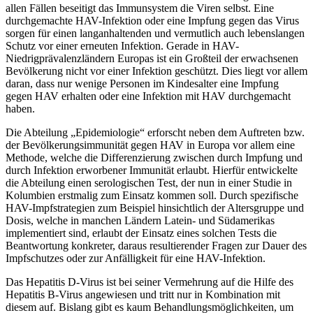
allen Fällen beseitigt das Immunsystem die Viren selbst. Eine
durchgemachte HAV-Infektion oder eine Impfung gegen das Virus
sorgen für einen langanhaltenden und vermutlich auch lebenslangen
Schutz vor einer erneuten Infektion. Gerade in HAV-
Niedrigprävalenzländern Europas ist ein Großteil der erwachsenen
Bevölkerung nicht vor einer Infektion geschützt. Dies liegt vor allem
daran, dass nur wenige Personen im Kindesalter eine Impfung
gegen HAV erhalten oder eine Infektion mit HAV durchgemacht
haben.
Die Abteilung „Epidemiologie“ erforscht neben dem Auftreten bzw.
der Bevölkerungsimmunität gegen HAV in Europa vor allem eine
Methode, welche die Differenzierung zwischen durch Impfung und
durch Infektion erworbener Immunität erlaubt. Hierfür entwickelte
die Abteilung einen serologischen Test, der nun in einer Studie in
Kolumbien erstmalig zum Einsatz kommen soll. Durch spezifische
HAV-Impfstrategien zum Beispiel hinsichtlich der Altersgruppe und
Dosis, welche in manchen Ländern Latein- und Südamerikas
implementiert sind, erlaubt der Einsatz eines solchen Tests die
Beantwortung konkreter, daraus resultierender Fragen zur Dauer des
Impfschutzes oder zur Anfälligkeit für eine HAV-Infektion.
Das Hepatitis D-Virus ist bei seiner Vermehrung auf die Hilfe des
Hepatitis B-Virus angewiesen und tritt nur in Kombination mit
diesem auf. Bislang gibt es kaum Behandlungsmöglichkeiten, um