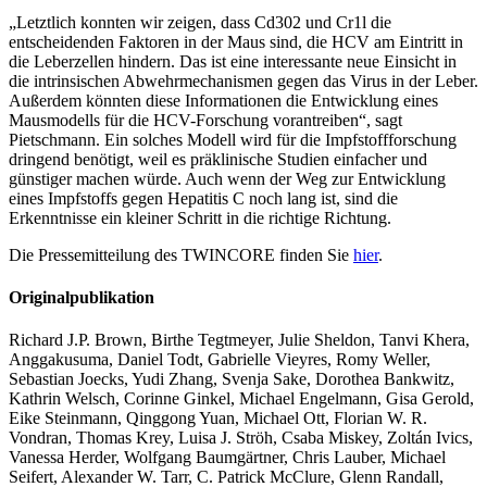
„Letztlich konnten wir zeigen, dass Cd302 und Cr1l die
entscheidenden Faktoren in der Maus sind, die HCV am Eintritt in
die Leberzellen hindern. Das ist eine interessante neue Einsicht in
die intrinsischen Abwehrmechanismen gegen das Virus in der Leber.
Außerdem könnten diese Informationen die Entwicklung eines
Mausmodells für die HCV-Forschung vorantreiben“, sagt
Pietschmann. Ein solches Modell wird für die Impfstoffforschung
dringend benötigt, weil es präklinische Studien einfacher und
günstiger machen würde. Auch wenn der Weg zur Entwicklung
eines Impfstoffs gegen Hepatitis C noch lang ist, sind die
Erkenntnisse ein kleiner Schritt in die richtige Richtung.
Die Pressemitteilung des TWINCORE finden Sie
hier
.
Originalpublikation
Richard J.P. Brown, Birthe Tegtmeyer, Julie Sheldon, Tanvi Khera,
Anggakusuma, Daniel Todt, Gabrielle Vieyres, Romy Weller,
Sebastian Joecks, Yudi Zhang, Svenja Sake, Dorothea Bankwitz,
Kathrin Welsch, Corinne Ginkel, Michael Engelmann, Gisa Gerold,
Eike Steinmann, Qinggong Yuan, Michael Ott, Florian W. R.
Vondran, Thomas Krey, Luisa J. Ströh, Csaba Miskey, Zoltán Ivics,
Vanessa Herder, Wolfgang Baumgärtner, Chris Lauber, Michael
Seifert, Alexander W. Tarr, C. Patrick McClure, Glenn Randall,