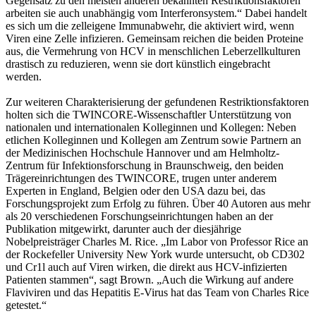
Gegensatz zu den meisten anderen bekannten Restriktionsfaktoren
arbeiten sie auch unabhängig vom Interferonsystem.“ Dabei handelt
es sich um die zelleigene Immunabwehr, die aktiviert wird, wenn
Viren eine Zelle infizieren. Gemeinsam reichen die beiden Proteine
aus, die Vermehrung von HCV in menschlichen Leberzellkulturen
drastisch zu reduzieren, wenn sie dort künstlich eingebracht
werden.
Zur weiteren Charakterisierung der gefundenen Restriktionsfaktoren
holten sich die TWINCORE-Wissenschaftler Unterstützung von
nationalen und internationalen Kolleginnen und Kollegen: Neben
etlichen Kolleginnen und Kollegen am Zentrum sowie Partnern an
der Medizinischen Hochschule Hannover und am Helmholtz-
Zentrum für Infektionsforschung in Braunschweig, den beiden
Trägereinrichtungen des TWINCORE, trugen unter anderem
Experten in England, Belgien oder den USA dazu bei, das
Forschungsprojekt zum Erfolg zu führen. Über 40 Autoren aus mehr
als 20 verschiedenen Forschungseinrichtungen haben an der
Publikation mitgewirkt, darunter auch der diesjährige
Nobelpreisträger Charles M. Rice. „Im Labor von Professor Rice an
der Rockefeller University New York wurde untersucht, ob CD302
und Cr1l auch auf Viren wirken, die direkt aus HCV-infizierten
Patienten stammen“, sagt Brown. „Auch die Wirkung auf andere
Flaviviren und das Hepatitis E-Virus hat das Team von Charles Rice
getestet.“