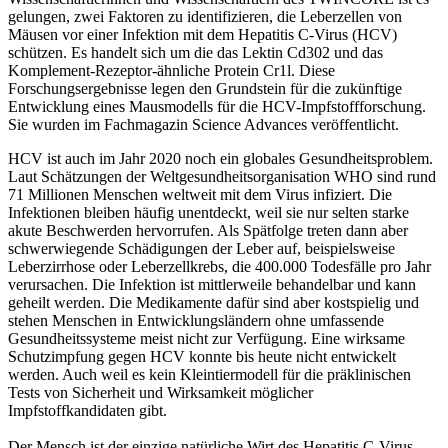
gelungen, zwei Faktoren zu identifizieren, die Leberzellen von
Mäusen vor einer Infektion mit dem Hepatitis C-Virus (HCV)
schützen. Es handelt sich um die das Lektin Cd302 und das
Komplement-Rezeptor-ähnliche Protein Cr1l. Diese
Forschungsergebnisse legen den Grundstein für die zukünftige
Entwicklung eines Mausmodells für die HCV-Impfstoffforschung.
Sie wurden im Fachmagazin Science Advances veröffentlicht.
HCV ist auch im Jahr 2020 noch ein globales Gesundheitsproblem.
Laut Schätzungen der Weltgesundheitsorganisation WHO sind rund
71 Millionen Menschen weltweit mit dem Virus infiziert. Die
Infektionen bleiben häufig unentdeckt, weil sie nur selten starke
akute Beschwerden hervorrufen. Als Spätfolge treten dann aber
schwerwiegende Schädigungen der Leber auf, beispielsweise
Leberzirrhose oder Leberzellkrebs, die 400.000 Todesfälle pro Jahr
verursachen. Die Infektion ist mittlerweile behandelbar und kann
geheilt werden. Die Medikamente dafür sind aber kostspielig und
stehen Menschen in Entwicklungsländern ohne umfassende
Gesundheitssysteme meist nicht zur Verfügung. Eine wirksame
Schutzimpfung gegen HCV konnte bis heute nicht entwickelt
werden. Auch weil es kein Kleintiermodell für die präklinischen
Tests von Sicherheit und Wirksamkeit möglicher
Impfstoffkandidaten gibt.
Der Mensch ist der einzige natürliche Wirt des Hepatitis C-Virus.