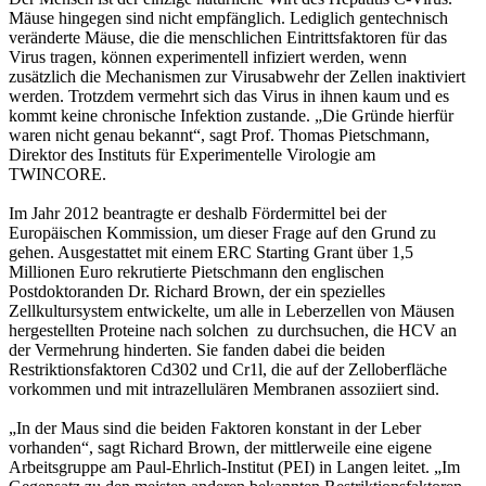
Mäuse hingegen sind nicht empfänglich. Lediglich gentechnisch
veränderte Mäuse, die die menschlichen Eintrittsfaktoren für das
Virus tragen, können experimentell infiziert werden, wenn
zusätzlich die Mechanismen zur Virusabwehr der Zellen inaktiviert
werden. Trotzdem vermehrt sich das Virus in ihnen kaum und es
kommt keine chronische Infektion zustande. „Die Gründe hierfür
waren nicht genau bekannt“, sagt Prof. Thomas Pietschmann,
Direktor des Instituts für Experimentelle Virologie am
TWINCORE.
Im Jahr 2012 beantragte er deshalb Fördermittel bei der
Europäischen Kommission, um dieser Frage auf den Grund zu
gehen. Ausgestattet mit einem ERC Starting Grant über 1,5
Millionen Euro rekrutierte Pietschmann den englischen
Postdoktoranden Dr. Richard Brown, der ein spezielles
Zellkultursystem entwickelte, um alle in Leberzellen von Mäusen
hergestellten Proteine nach solchen zu durchsuchen, die HCV an
der Vermehrung hinderten. Sie fanden dabei die beiden
Restriktionsfaktoren Cd302 und Cr1l, die auf der Zelloberfläche
vorkommen und mit intrazellulären Membranen assoziiert sind.
„In der Maus sind die beiden Faktoren konstant in der Leber
vorhanden“, sagt Richard Brown, der mittlerweile eine eigene
Arbeitsgruppe am Paul-Ehrlich-Institut (PEI) in Langen leitet. „Im