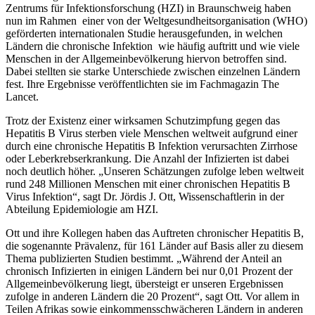
Zentrums für Infektionsforschung (HZI) in Braunschweig haben
nun im Rahmen einer von der Weltgesundheitsorganisation (WHO)
geförderten internationalen Studie herausgefunden, in welchen
Ländern die chronische Infektion wie häufig auftritt und wie viele
Menschen in der Allgemeinbevölkerung hiervon betroffen sind.
Dabei stellten sie starke Unterschiede zwischen einzelnen Ländern
fest. Ihre Ergebnisse veröffentlichten sie im Fachmagazin The
Lancet.
Trotz der Existenz einer wirksamen Schutzimpfung gegen das
Hepatitis B Virus sterben viele Menschen weltweit aufgrund einer
durch eine chronische Hepatitis B Infektion verursachten Zirrhose
oder Leberkrebserkrankung. Die Anzahl der Infizierten ist dabei
noch deutlich höher. „Unseren Schätzungen zufolge leben weltweit
rund 248 Millionen Menschen mit einer chronischen Hepatitis B
Virus Infektion“, sagt Dr. Jördis J. Ott, Wissenschaftlerin in der
Abteilung Epidemiologie am HZI.
Ott und ihre Kollegen haben das Auftreten chronischer Hepatitis B,
die sogenannte Prävalenz, für 161 Länder auf Basis aller zu diesem
Thema publizierten Studien bestimmt. „Während der Anteil an
chronisch Infizierten in einigen Ländern bei nur 0,01 Prozent der
Allgemeinbevölkerung liegt, übersteigt er unseren Ergebnissen
zufolge in anderen Ländern die 20 Prozent“, sagt Ott. Vor allem in
Teilen Afrikas sowie einkommensschwächeren Ländern in anderen