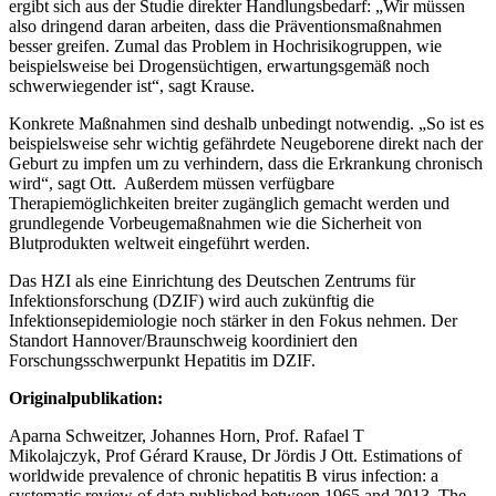
ergibt sich aus der Studie direkter Handlungsbedarf: „Wir müssen
also dringend daran arbeiten, dass die Präventionsmaßnahmen
besser greifen. Zumal das Problem in Hochrisikogruppen, wie
beispielsweise bei Drogensüchtigen, erwartungsgemäß noch
schwerwiegender ist“, sagt Krause.
Konkrete Maßnahmen sind deshalb unbedingt notwendig. „So ist es
beispielsweise sehr wichtig gefährdete Neugeborene direkt nach der
Geburt zu impfen um zu verhindern, dass die Erkrankung chronisch
wird“, sagt Ott. Außerdem müssen verfügbare
Therapiemöglichkeiten breiter zugänglich gemacht werden und
grundlegende Vorbeugemaßnahmen wie die Sicherheit von
Blutprodukten weltweit eingeführt werden.
Das HZI als eine Einrichtung des Deutschen Zentrums für
Infektionsforschung (DZIF) wird auch zukünftig die
Infektionsepidemiologie noch stärker in den Fokus nehmen. Der
Standort Hannover/Braunschweig koordiniert den
Forschungsschwerpunkt Hepatitis im DZIF.
Originalpublikation:
Aparna Schweitzer, Johannes Horn, Prof. Rafael T
Mikolajczyk, Prof Gérard Krause, Dr Jördis J Ott. Estimations of
worldwide prevalence of chronic hepatitis B virus infection: a
systematic review of data published between 1965 and 2013. The