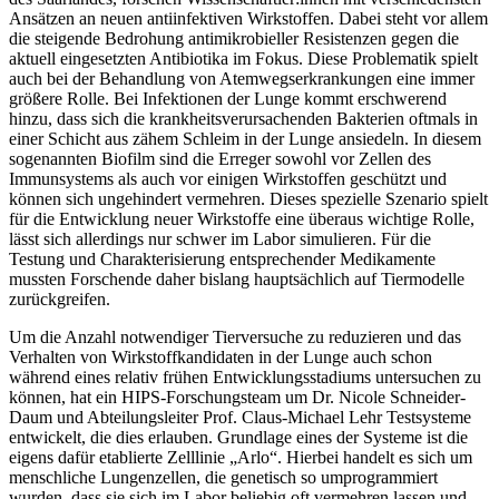
Ansätzen an neuen antiinfektiven Wirkstoffen. Dabei steht vor allem
die steigende Bedrohung antimikrobieller Resistenzen gegen die
aktuell eingesetzten Antibiotika im Fokus. Diese Problematik spielt
auch bei der Behandlung von Atemwegserkrankungen eine immer
größere Rolle. Bei Infektionen der Lunge kommt erschwerend
hinzu, dass sich die krankheitsverursachenden Bakterien oftmals in
einer Schicht aus zähem Schleim in der Lunge ansiedeln. In diesem
sogenannten Biofilm sind die Erreger sowohl vor Zellen des
Immunsystems als auch vor einigen Wirkstoffen geschützt und
können sich ungehindert vermehren. Dieses spezielle Szenario spielt
für die Entwicklung neuer Wirkstoffe eine überaus wichtige Rolle,
lässt sich allerdings nur schwer im Labor simulieren. Für die
Testung und Charakterisierung entsprechender Medikamente
mussten Forschende daher bislang hauptsächlich auf Tiermodelle
zurückgreifen.
Um die Anzahl notwendiger Tierversuche zu reduzieren und das
Verhalten von Wirkstoffkandidaten in der Lunge auch schon
während eines relativ frühen Entwicklungsstadiums untersuchen zu
können, hat ein HIPS-Forschungsteam um Dr. Nicole Schneider-
Daum und Abteilungsleiter Prof. Claus-Michael Lehr Testsysteme
entwickelt, die dies erlauben. Grundlage eines der Systeme ist die
eigens dafür etablierte Zelllinie „Arlo“. Hierbei handelt es sich um
menschliche Lungenzellen, die genetisch so umprogrammiert
wurden, dass sie sich im Labor beliebig oft vermehren lassen und