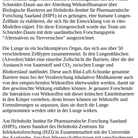
Schneider-Daum aus der Abteilung Wirkstofftransport über
Biologische Barrieren am Helmholtz-Institut für Pharmazeutische
Forschung Saarland (HIPS) ist es gelungen, eine humane Lungen-
Zelllinie zu etablieren, die sich für die Entwicklung von in vitro
Modellen eignet. Für diese Errungenschaft wurde das Team um
Schneider-Daum mit dem saarländischen Forschungspreis
“Alternativen zu Tierversuchen” ausgezeichnet.
Die Lunge ist ein hochkomplexes Organ, das sich aus über 50
verschiedenen Zelltypen zusammensetzt. In den Lungenbläschen
(Alveolen) bildet eine einzelne Zellschicht die Barriere, über die der
Austausch von Sauerstoff und CO
zwischen Lunge und
2
Blutkreislauf stattfindet. Diese auch Blut-Luft-Schranke genannte
Barriere muss bei der Verabreichung inhalativer Medikamente auch
von den entsprechenden Wirkstoffen überwunden werden, damit sie
ihre gewünschte Wirkung entfalten können. Je genauer Forschende
die Interaktion von Wirkstoffen mit dieser kritischen Eintrittsbarriere
in den Körper verstehen, desto besser können sie Wirkstoffe und
Formulierungen so anpassen, dass sie durch die Lunge
aufgenommen werden oder in der Lunge wirken.
Am Helmholtz Institut für Pharmazeutische Forschung Saarland
(HIPS), einem Standort des Helmholtz-Zentrums für
Infektionsforschung (HZI) in Zusammenarbeit mit der Universität
des Saarlandes, forschen Wissenschaftler:innen mit verschiedensten