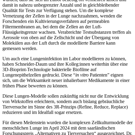
damit in nahezu unbegrenzter Anzahl und in gleichbleibender
Qualität für Tests zur Verfügung stehen. Um die komplexe
Vernetzung der Zellen in der Lunge nachzuahmen, wenden die
Forschenden ein Kultivierungsverfahren auf permeablen
Filtermembranen an, bei dem die Zellen an der Luft-
Flüssigkeitsgrenze wachsen. Verabreichte Testsubstanzen treffen als
Aerosole von oben auf die Zellschicht und der Übergang von
Molekülen aus der Luft durch die modellierte Barriere kann
gemessen werden.
Um auch eine Lungeninfektion im Labor modellieren zu können,
haben Schneider-Daum und ihre Kolleg:innen weiterhin über eine
3D-Bioprint-Technologie bakterielle Biofilme auf
Lungenepithelzellen gedruckt. Diese “
in vitro
Patienten” eignen
sich, um die Wirksamkeit neuer inhalierbarer Medikamente in einer
frühen Phase bewerten zu können.
Diese Lungen-Modelle sollen zukünftig nicht nur die Entwicklung
von Wirkstoffen erleichtern, sondern auch bislang gebräuchliche
Tierversuche im Sinne des 3R-Prinzips (Refine, Reduce, Replace)
reduzieren und im Idealfall sogar ersetzen.
Für diesen Meilenstein wurden die komplexen Zellkulturmodelle der
menschlichen Lunge im April 2024 mit dem saarländischen
Forschungspreis „Alternativen zu Tierversuchen“ ausgezeichnet. Dr.