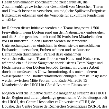
Health Surveillance” koordiniert und zielt darauf ab, die
Zusammenhänge zwischen der Gesundheit von Menschen, Tieren
und Umwelt besser zu verstehen, um mögliche Spillover-Ereignisse
frühzeitig zu erkennen und die Vorsorge für zukünftige Pandemien
zu stärken.
Im Rahmen dieser Initiative werden die Teams insgesamt 1.500
Freiwillige in neun Dörfern rund um den Nationalpark einbeziehen
und die Studie gemeinsam mit rund 50 ivorischen Mitarbeitenden
vor Ort umsetzen. In den Dörfern werden sie temporäre
Untersuchungszentren einrichten, in denen sie die menschlichen
Probanden untersuchen, Proben nehmen und strukturierte
Befragungen durchführen. Parallel dazu entnehmen
veterinärmedizinische Teams Proben von Haus- und Nutztieren,
während ein auf kleine Säugetiere spezialisiertes Team Nager und
Fledermäuse in den Dörfern beprobt. Ergänzt wird diese Arbeit
durch ein umfassendes Umweltmonitoring, das unter anderem
Wasserproben und Biodiversitätsuntersuchungen umfasst. Insgesamt
werden zwischen Mitte Februar und Ende Mai 2026 15
Mitarbeitende des HIOH in Côte d‘Ivoire im Einsatz sein.
Möglich wird die Initiative durch die langjährige Präsenz des HIOH
in der Region und durch jahrelange gemeinsame Vorbereitungsarbeit
des HIOH, des Centre Hospitalier et Universitaire (CHU) de
Bouaké, des Centre Suisse de Recherches Scientifiques (SCRS), des