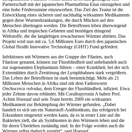
Partnerschaft mit der japanischen Pharmafirma Eisai einzugehen und
eine hohe Fördersumme einzuwerben. Das Ziel des Teams ist die
Entwicklung eines sicheren und nachhaltig wirksamen Medikaments
gegen diese Wurmerkrankungen, die durch Mücken auf den
Menschen übertragen werden. Die Betroffenen leben überwiegend
in Afrika und tropischen Gebieten und benötigen dringend
Wirkstoffe, die die langlebigen erwachsenen Würmer abtöten. Das
Projekt wird nun mit ca. 5,6 Millionen Euro durch den japanischen
Global Health Innovative Technology (GHIT) Fund gefördert.
Infektionen mit Würmern aus der Gruppe der Filarien, auch
Filariose genannt, können zur Flussblindheit und unbehandelt auch
zur sogenannten Elephantiasis führen – einer Krankheit, bei der sich
Extremitäten durch Zerstörung der Lymphbahnen stark vergrößern.
Das Leben der Betroffenen ist stark beeinträchtigt. Mehr als 21
Millionen Menschen in Afrika sind mit dem Fadenwurm
Onchocerca volvulus
, dem Erreger der Flussblindheit, infiziert. Etwa
jeder Zehnte davon erblindet. Mit Corallopyronin A haben Prof.
Achim Hoerauf und sein Team bereits 2009 ein wirksames
Medikament zur Bekämpfung der Würmer gefunden. „Dabei
handelt es sich um ein Naturstoff-Antibiotikum, das erfolgreich bei
Erkrankten eingesetzt werden kann, da es in erster Linie auf die
Bakterien zielt, die als Symbionten in den Würmern leben und die
für deren Überleben zuständig sind. In der Folge werden auch die
Würmer selbst dadurch zerstört“, sagt Hoerauf.