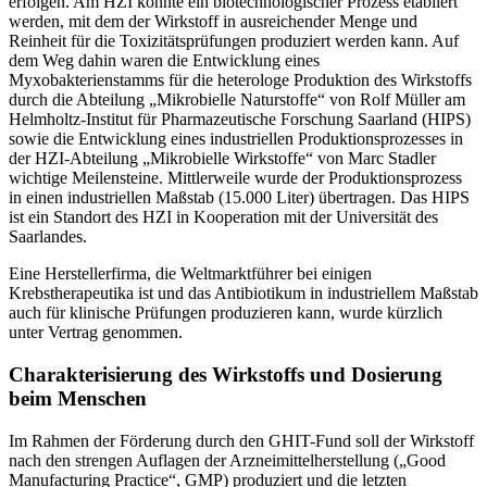
erfolgen. Am HZI konnte ein biotechnologischer Prozess etabliert
werden, mit dem der Wirkstoff in ausreichender Menge und
Reinheit für die Toxizitätsprüfungen produziert werden kann. Auf
dem Weg dahin waren die Entwicklung eines
Myxobakterienstamms für die heterologe Produktion des Wirkstoffs
durch die Abteilung „Mikrobielle Naturstoffe“ von Rolf Müller am
Helmholtz-Institut für Pharmazeutische Forschung Saarland (HIPS)
sowie die Entwicklung eines industriellen Produktionsprozesses in
der HZI-Abteilung „Mikrobielle Wirkstoffe“ von Marc Stadler
wichtige Meilensteine. Mittlerweile wurde der Produktionsprozess
in einen industriellen Maßstab (15.000 Liter) übertragen. Das HIPS
ist ein Standort des HZI in Kooperation mit der Universität des
Saarlandes.
Eine Herstellerfirma, die Weltmarktführer bei einigen
Krebstherapeutika ist und das Antibiotikum in industriellem Maßstab
auch für klinische Prüfungen produzieren kann, wurde kürzlich
unter Vertrag genommen.
Charakterisierung des Wirkstoffs und Dosierung
beim Menschen
Im Rahmen der Förderung durch den GHIT-Fund soll der Wirkstoff
nach den strengen Auflagen der Arzneimittelherstellung („Good
Manufacturing Practice“, GMP) produziert und die letzten