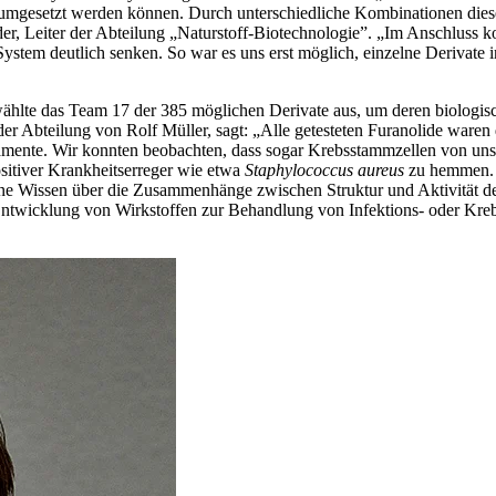
 umgesetzt werden können. Durch unterschiedliche Kombinationen diese
der, Leiter der Abteilung „Naturstoff-Biotechnologie”. „Im Anschluss k
stem deutlich senken. So war es uns erst möglich, einzelne Derivate i
wählte das Team 17 der 385 möglichen Derivate aus, um deren biologisc
 der Abteilung von Rolf Müller, sagt: „Alle getesteten Furanolide ware
kamente. Wir konnten beobachten, dass sogar Krebsstammzellen von unser
sitiver Krankheitserreger wie etwa
Staphylococcus aureus
zu hemmen. D
e Wissen über die Zusammenhänge zwischen Struktur und Aktivität der
ie Entwicklung von Wirkstoffen zur Behandlung von Infektions- oder Kre