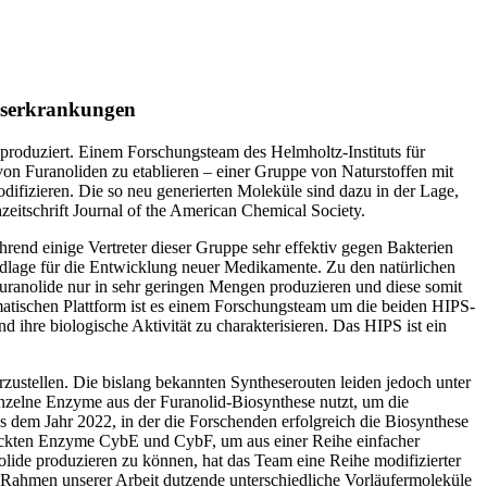
ebserkrankungen
produziert. Einem Forschungsteam des Helmholtz-Instituts für
on Furanoliden zu etablieren – einer Gruppe von Naturstoffen mit
modifizieren. Die so neu generierten Moleküle sind dazu in der Lage,
zeitschrift Journal of the American Chemical Society.
hrend einige Vertreter dieser Gruppe sehr effektiv gegen Bakterien
ndlage für die Entwicklung neuer Medikamente. Zu den natürlichen
uranolide nur in sehr geringen Mengen produzieren und diese somit
matischen Plattform ist es einem Forschungsteam um die beiden HIPS-
 ihre biologische Aktivität zu charakterisieren. Das HIPS ist ein
zustellen. Die bislang bekannten Syntheserouten leiden jedoch unter
nzelne Enzyme aus der Furanolid-Biosynthese nutzt, um die
dem Jahr 2022, in der die Forschenden erfolgreich die Biosynthese
tdeckten Enzyme CybE und CybF, um aus einer Reihe einfacher
ide produzieren zu können, hat das Team eine Reihe modifizierter
Rahmen unserer Arbeit dutzende unterschiedliche Vorläufermoleküle