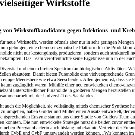
ielseitiger Wirkstoffe
ng von Wirkstoffkandidaten gegen Infektions- und Kr
für neue Wirkstoffe, werden oftmals aber nur in sehr geringen Mengen 
nun gelungen, eine chemo-enzymatische Plattform für die Produktion v
ranolide nicht nur kostengünstig produzieren, sondern auch strukturell 
u bekämpfen. Das Team veröffentlichte seine Ergebnisse nun in der Fach
 Diversität und einem breiten Spektrum an biologischen Aktivitäten. Wä
 Zellen abzutöten. Damit bieten Furanolide eine vielversprechende Gru
inige Meerestiere wie etwa Seescheiden. Allen gemein ist, dass sie F
ng kaum zugänglich waren. Mithilfe einer neu entwickelten chemo-enzy
lzahl unterschiedlicher Furanolide in größeren Mengen herzustellen und
sammenarbeit mit der Universität des Saarlandes.
auch die Möglichkeit, sie vollständig mittels chemischer Synthese her
 zu umgehen, haben Gulder und Müller einen Ansatz entwickelt, der ei
entsprechenden Enzyme stammt aus einer Studie von Gulders Team aus 
ken konnten. Die nun entwickelte Strategie nutzt die beiden zuvor en
eben Precyanobacterin auch bislang unbekannte Vertreter der Furanol
ls durch CybE und CybF umgewandelt werden können. „Wir konnten im 