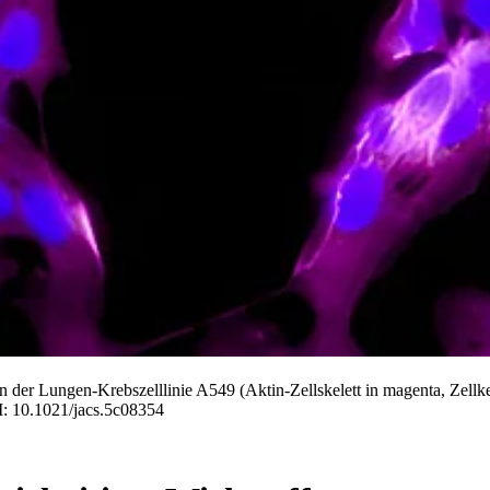
der Lungen-Krebszelllinie A549 (Aktin-Zellskelett in magenta, Zellke
: 10.1021/jacs.5c08354