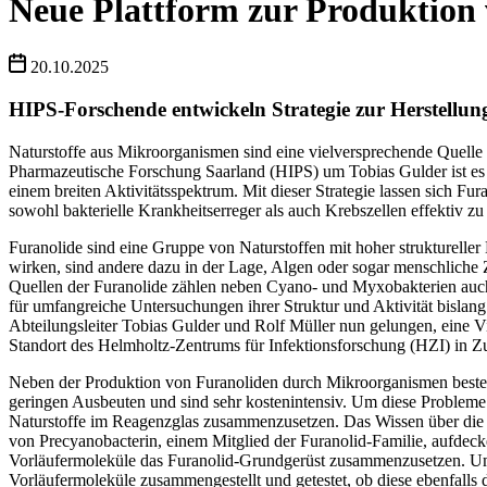
Neue Plattform zur Produktion v
20.10.2025
HIPS-Forschende entwickeln Strategie zur Herstellu
Naturstoffe aus Mikroorganismen sind eine vielversprechende Quelle 
Pharmazeutische Forschung Saarland (HIPS) um Tobias Gulder ist es 
einem breiten Aktivitätsspektrum. Mit dieser Strategie lassen sich Fu
sowohl bakterielle Krankheitserreger als auch Krebszellen effektiv z
Furanolide sind eine Gruppe von Naturstoffen mit hoher struktureller
wirken, sind andere dazu in der Lage, Algen oder sogar menschliche
Quellen der Furanolide zählen neben Cyano- und Myxobakterien auch e
für umfangreiche Untersuchungen ihrer Struktur und Aktivität bisla
Abteilungsleiter Tobias Gulder und Rolf Müller nun gelungen, eine Vie
Standort des Helmholtz-Zentrums für Infektionsforschung (HZI) in Zu
Neben der Produktion von Furanoliden durch Mikroorganismen besteht 
geringen Ausbeuten und sind sehr kostenintensiv. Um diese Probleme
Naturstoffe im Reagenzglas zusammenzusetzen. Das Wissen über die 
von Precyanobacterin, einem Mitglied der Furanolid-Familie, aufdec
Vorläufermoleküle das Furanolid-Grundgerüst zusammenzusetzen. Um n
Vorläufermoleküle zusammengestellt und getestet, ob diese ebenfal