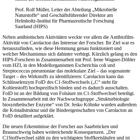
Prof. Rolf Müller, Leiter der Abteilung „Mikrobielle
Naturstoffe“ und Geschäftsführender Direktor am
Helmholtz-Institut für Pharmazeutische Forschung
Saarland (HIPS)
Neben antibiotischen Aktivitäten weckte vor allem die Antibiofilm-
Aktivität von Carolacton das Interesse der Forscher. Ihr Ziel war es
herauszufinden, wie diese Hemmung genau funktioniert und
welcher Mechanismus sich dahinter verbirgt. Kürzlich gelang es den
HIPS-Forschern in Zusammenarbeit mit Prof. Irene Wagner-Döbler
vom HZI, in den Modellorganismen Escherichia coli und
Streptococcus pneumoniae das molekulare Ziel – das sogenannte
Target – des Wirkstoffs zu identifizieren: Carolacton kann das
Schlüsselenzym FolD des C1-Stoffwechsels („C“ steht für
Kohlenstoff) hochspezifisch binden und es dadurch ausschalten.
FolD ist an der Bildung von Folsäure im C1-Stoffwechsel beteiligt.
In Zusammenarbeit mit der Nachwuchsgruppe „Strukturbiologie
biosynthetischer Enzyme“ von Dr. Jesko Köhnke wurden außerdem
die Kristallstruktur und die Bindeeigenschaften von Carolacton an
FolD detailliert aufgeklärt.
Die neuen Erkenntnisse der Forscher aus Saarbrücken und
Braunschweig haben weitreichende Konsequenzen. „Der
C1Stoffwechsel zählt zu den wichtigsten Stoffkreisläufen und ist