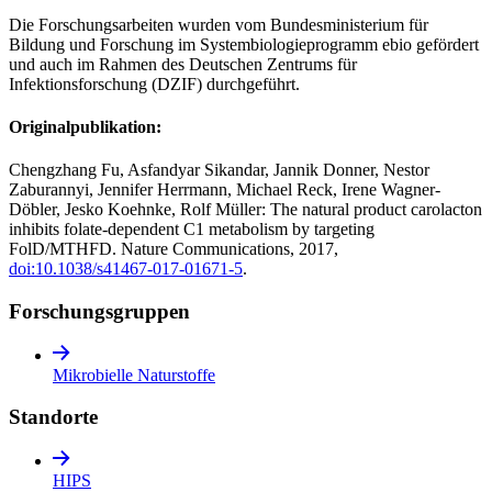
Die Forschungsarbeiten wurden vom Bundesministerium für
Bildung und Forschung im Systembiologieprogramm ebio gefördert
und auch im Rahmen des Deutschen Zentrums für
Infektionsforschung (DZIF) durchgeführt.
Originalpublikation:
Chengzhang Fu, Asfandyar Sikandar, Jannik Donner, Nestor
Zaburannyi, Jennifer Herrmann, Michael Reck, Irene Wagner-
Döbler, Jesko Koehnke, Rolf Müller: The natural product carolacton
inhibits folate-dependent C1 metabolism by targeting
FolD/MTHFD. Nature Communications, 2017,
doi:10.1038/s41467-017-01671-5
.
Forschungs­gruppen
Mikrobielle Naturstoffe
Standorte
HIPS