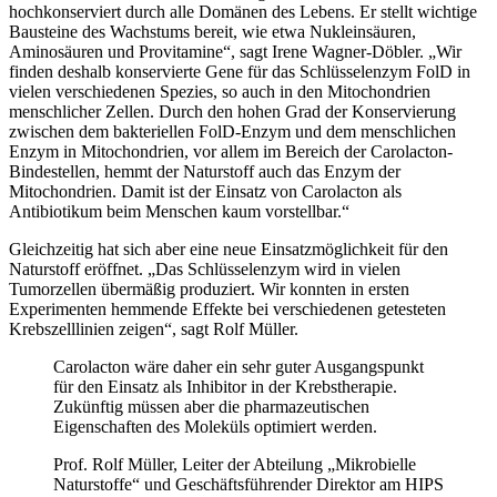
hochkonserviert durch alle Domänen des Lebens. Er stellt wichtige
Bausteine des Wachstums bereit, wie etwa Nukleinsäuren,
Aminosäuren und Provitamine“, sagt Irene Wagner-Döbler. „Wir
finden deshalb konservierte Gene für das Schlüsselenzym FolD in
vielen verschiedenen Spezies, so auch in den Mitochondrien
menschlicher Zellen. Durch den hohen Grad der Konservierung
zwischen dem bakteriellen FolD-Enzym und dem menschlichen
Enzym in Mitochondrien, vor allem im Bereich der Carolacton-
Bindestellen, hemmt der Naturstoff auch das Enzym der
Mitochondrien. Damit ist der Einsatz von Carolacton als
Antibiotikum beim Menschen kaum vorstellbar.“
Gleichzeitig hat sich aber eine neue Einsatzmöglichkeit für den
Naturstoff eröffnet. „Das Schlüsselenzym wird in vielen
Tumorzellen übermäßig produziert. Wir konnten in ersten
Experimenten hemmende Effekte bei verschiedenen getesteten
Krebszelllinien zeigen“, sagt Rolf Müller.
Carolacton wäre daher ein sehr guter Ausgangspunkt
für den Einsatz als Inhibitor in der Krebstherapie.
Zukünftig müssen aber die pharmazeutischen
Eigenschaften des Moleküls optimiert werden.
Prof. Rolf Müller, Leiter der Abteilung „Mikrobielle
Naturstoffe“ und Geschäftsführender Direktor am HIPS