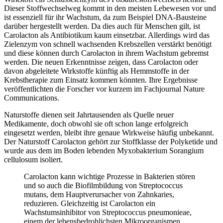
Dieser Stoffwechselweg kommt in den meisten Lebewesen vor und
ist essenziell für ihr Wachstum, da zum Beispiel DNA-Bausteine
darüber hergestellt werden. Da dies auch für Menschen gilt, ist
Carolacton als Antibiotikum kaum einsetzbar. Allerdings wird das
Zielenzym von schnell wachsenden Krebszellen verstärkt benötigt
und diese können durch Carolacton in ihrem Wachstum gebremst
werden. Die neuen Erkenntnisse zeigen, dass Carolacton oder
davon abgeleitete Wirkstoffe künftig als Hemmstoffe in der
Krebstherapie zum Einsatz kommen könnten. Ihre Ergebnisse
veröffentlichten die Forscher vor kurzem im Fachjournal Nature
Communications.
Naturstoffe dienen seit Jahrtausenden als Quelle neuer
Medikamente, doch obwohl sie oft schon lange erfolgreich
eingesetzt werden, bleibt ihre genaue Wirkweise häufig unbekannt.
Der Naturstoff Carolacton gehört zur Stoffklasse der Polyketide und
wurde aus dem im Boden lebenden Myxobakterium Sorangium
cellulosum isoliert.
Carolacton kann wichtige Prozesse in Bakterien stören
und so auch die Biofilmbildung von Streptococcus
mutans, dem Hauptverursacher von Zahnkaries,
reduzieren. Gleichzeitig ist Carolacton ein
Wachstumsinhibitor von Streptococcus pneumonieae,
einem der lebensbedrohlichsten Mikroorganismen.