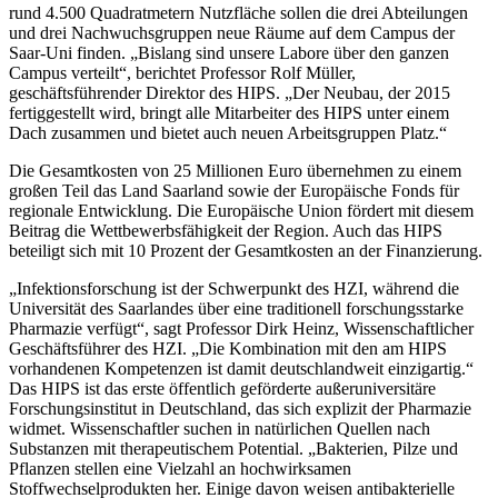
rund 4.500 Quadratmetern Nutzfläche sollen die drei Abteilungen
und drei Nachwuchsgruppen neue Räume auf dem Campus der
Saar-Uni finden. „Bislang sind unsere Labore über den ganzen
Campus verteilt“, berichtet Professor Rolf Müller,
geschäftsführender Direktor des HIPS. „Der Neubau, der 2015
fertiggestellt wird, bringt alle Mitarbeiter des HIPS unter einem
Dach zusammen und bietet auch neuen Arbeitsgruppen Platz.“
Die Gesamtkosten von 25 Millionen Euro übernehmen zu einem
großen Teil das Land Saarland sowie der Europäische Fonds für
regionale Entwicklung. Die Europäische Union fördert mit diesem
Beitrag die Wettbewerbsfähigkeit der Region. Auch das HIPS
beteiligt sich mit 10 Prozent der Gesamtkosten an der Finanzierung.
„Infektionsforschung ist der Schwerpunkt des HZI, während die
Universität des Saarlandes über eine traditionell forschungsstarke
Pharmazie verfügt“, sagt Professor Dirk Heinz, Wissenschaftlicher
Geschäftsführer des HZI. „Die Kombination mit den am HIPS
vorhandenen Kompetenzen ist damit deutschlandweit einzigartig.“
Das HIPS ist das erste öffentlich geförderte außeruniversitäre
Forschungsinstitut in Deutschland, das sich explizit der Pharmazie
widmet. Wissenschaftler suchen in natürlichen Quellen nach
Substanzen mit therapeutischem Potential. „Bakterien, Pilze und
Pflanzen stellen eine Vielzahl an hochwirksamen
Stoffwechselprodukten her. Einige davon weisen antibakterielle