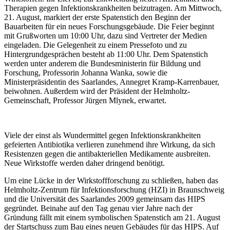
Therapien gegen Infektionskrankheiten beizutragen. Am Mittwoch,
21. August, markiert der erste Spatenstich den Beginn der
Bauarbeiten für ein neues Forschungsgebäude. Die Feier beginnt
mit Grußworten um 10:00 Uhr, dazu sind Vertreter der Medien
eingeladen. Die Gelegenheit zu einem Pressefoto und zu
Hintergrundgesprächen besteht ab 11:00 Uhr. Dem Spatenstich
werden unter anderem die Bundesministerin für Bildung und
Forschung, Professorin Johanna Wanka, sowie die
Ministerpräsidentin des Saarlandes, Annegret Kramp-Karrenbauer,
beiwohnen. Außerdem wird der Präsident der Helmholtz-
Gemeinschaft, Professor Jürgen Mlynek, erwartet.
Viele der einst als Wundermittel gegen Infektionskrankheiten
gefeierten Antibiotika verlieren zunehmend ihre Wirkung, da sich
Resistenzen gegen die antibakteriellen Medikamente ausbreiten.
Neue Wirkstoffe werden daher dringend benötigt.
Um eine Lücke in der Wirkstoffforschung zu schließen, haben das
Helmholtz-Zentrum für Infektionsforschung (HZI) in Braunschweig
und die Universität des Saarlandes 2009 gemeinsam das HIPS
gegründet. Beinahe auf den Tag genau vier Jahre nach der
Gründung fällt mit einem symbolischen Spatenstich am 21. August
der Startschuss zum Bau eines neuen Gebäudes für das HIPS. Auf