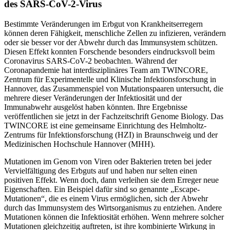
des SARS-CoV-2-Virus
Bestimmte Veränderungen im Erbgut von Krankheitserregern
können deren Fähigkeit, menschliche Zellen zu infizieren, verändern
oder sie besser vor der Abwehr durch das Immunsystem schützen.
Diesen Effekt konnten Forschende besonders eindrucksvoll beim
Coronavirus SARS-CoV-2 beobachten. Während der
Coronapandemie hat interdisziplinäres Team am TWINCORE,
Zentrum für Experimentelle und Klinische Infektionsforschung in
Hannover, das Zusammenspiel von Mutationspaaren untersucht, die
mehrere dieser Veränderungen der Infektiosität und der
Immunabwehr ausgelöst haben könnten. Ihre Ergebnisse
veröffentlichen sie jetzt in der Fachzeitschrift Genome Biology. Das
TWINCORE ist eine gemeinsame Einrichtung des Helmholtz-
Zentrums für Infektionsforschung (HZI) in Braunschweig und der
Medizinischen Hochschule Hannover (MHH).
Mutationen im Genom von Viren oder Bakterien treten bei jeder
Vervielfältigung des Erbguts auf und haben nur selten einen
positiven Effekt. Wenn doch, dann verleihen sie dem Erreger neue
Eigenschaften. Ein Beispiel dafür sind so genannte „Escape-
Mutationen“, die es einem Virus ermöglichen, sich der Abwehr
durch das Immunsystem des Wirtsorganismus zu entziehen. Andere
Mutationen können die Infektiosität erhöhen. Wenn mehrere solcher
Mutationen gleichzeitig auftreten, ist ihre kombinierte Wirkung in