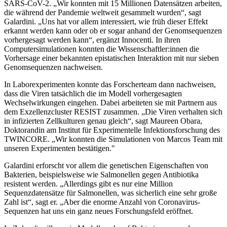
SARS-CoV-2. „Wir konnten mit 15 Millionen Datensätzen arbeiten,
die während der Pandemie weltweit gesammelt wurden“, sagt
Galardini. „Uns hat vor allem interessiert, wie früh dieser Effekt
erkannt werden kann oder ob er sogar anhand der Genomsequenzen
vorhergesagt werden kann“, ergänzt Innocenti. In ihren
Computersimulationen konnten die Wissenschaftler:innen die
Vorhersage einer bekannten epistatischen Interaktion mit nur sieben
Genomsequenzen nachweisen.
In Laborexperimenten konnte das Forscherteam dann nachweisen,
dass die Viren tatsächlich die im Modell vorhergesagten
Wechselwirkungen eingehen. Dabei arbeiteten sie mit Partnern aus
dem Exzellenzcluster RESIST zusammen. „Die Viren verhalten sich
in infizierten Zellkulturen genau gleich“, sagt Maureen Obara,
Doktorandin am Institut für Experimentelle Infektionsforschung des
TWINCORE. „Wir konnten die Simulationen von Marcos Team mit
unseren Experimenten bestätigen."
Galardini erforscht vor allem die genetischen Eigenschaften von
Bakterien, beispielsweise wie Salmonellen gegen Antibiotika
resistent werden. „Allerdings gibt es nur eine Million
Sequenzdatensätze für Salmonellen, was sicherlich eine sehr große
Zahl ist“, sagt er. „Aber die enorme Anzahl von Coronavirus-
Sequenzen hat uns ein ganz neues Forschungsfeld eröffnet.