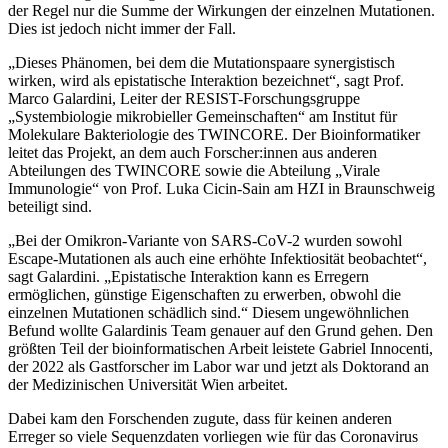
der Regel nur die Summe der Wirkungen der einzelnen Mutationen.
Dies ist jedoch nicht immer der Fall.
„Dieses Phänomen, bei dem die Mutationspaare synergistisch
wirken, wird als epistatische Interaktion bezeichnet“, sagt Prof.
Marco Galardini, Leiter der RESIST-Forschungsgruppe
„Systembiologie mikrobieller Gemeinschaften“ am Institut für
Molekulare Bakteriologie des TWINCORE. Der Bioinformatiker
leitet das Projekt, an dem auch Forscher:innen aus anderen
Abteilungen des TWINCORE sowie die Abteilung „Virale
Immunologie“ von Prof. Luka Cicin-Sain am HZI in Braunschweig
beteiligt sind.
„Bei der Omikron-Variante von SARS-CoV-2 wurden sowohl
Escape-Mutationen als auch eine erhöhte Infektiosität beobachtet“,
sagt Galardini. „Epistatische Interaktion kann es Erregern
ermöglichen, günstige Eigenschaften zu erwerben, obwohl die
einzelnen Mutationen schädlich sind.“ Diesem ungewöhnlichen
Befund wollte Galardinis Team genauer auf den Grund gehen. Den
größten Teil der bioinformatischen Arbeit leistete Gabriel Innocenti,
der 2022 als Gastforscher im Labor war und jetzt als Doktorand an
der Medizinischen Universität Wien arbeitet.
Dabei kam den Forschenden zugute, dass für keinen anderen
Erreger so viele Sequenzdaten vorliegen wie für das Coronavirus