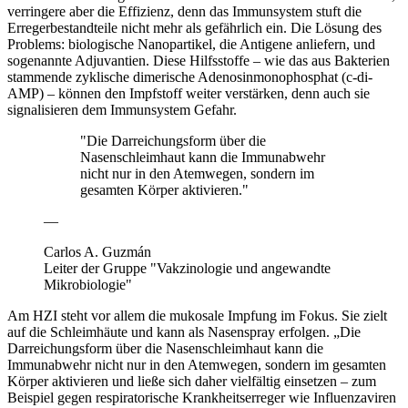
verringere aber die Effizienz, denn das Immunsystem stuft die
Erregerbestandteile nicht mehr als gefährlich ein. Die Lösung des
Problems: biologische Nanopartikel, die Antigene anliefern, und
sogenannte Adjuvantien. Diese Hilfsstoffe – wie das aus Bakterien
stammende zyklische dimerische Adenosinmonophosphat (c-di-
AMP) – können den Impfstoff weiter verstärken, denn auch sie
signalisieren dem Immunsystem Gefahr.
"Die Darreichungsform über die
Nasenschleimhaut kann die Immunabwehr
nicht nur in den Atemwegen, sondern im
gesamten Körper aktivieren."
—
Carlos A. Guzmán
Leiter der Gruppe "Vakzinologie und angewandte
Mikrobiologie"
Am HZI steht vor allem die mukosale Impfung im Fokus. Sie zielt
auf die Schleimhäute und kann als Nasenspray erfolgen. „Die
Darreichungsform über die Nasenschleimhaut kann die
Immunabwehr nicht nur in den Atemwegen, sondern im gesamten
Körper aktivieren und ließe sich daher vielfältig einsetzen – zum
Beispiel gegen respiratorische Krankheitserreger wie Influenzaviren