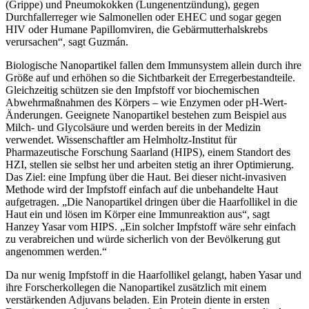
(Grippe) und Pneumokokken (Lungenentzündung), gegen
Durchfallerreger wie Salmonellen oder EHEC und sogar gegen
HIV oder Humane Papillomviren, die Gebärmutterhalskrebs
verursachen“, sagt Guzmán.
Biologische Nanopartikel fallen dem Immunsystem allein durch ihre
Größe auf und erhöhen so die Sichtbarkeit der Erregerbestandteile.
Gleichzeitig schützen sie den Impfstoff vor biochemischen
Abwehrmaßnahmen des Körpers – wie Enzymen oder pH-Wert-
Änderungen. Geeignete Nanopartikel bestehen zum Beispiel aus
Milch- und Glycolsäure und werden bereits in der Medizin
verwendet. Wissenschaftler am Helmholtz-Institut für
Pharmazeutische Forschung Saarland (HIPS), einem Standort des
HZI, stellen sie selbst her und arbeiten stetig an ihrer Optimierung.
Das Ziel: eine Impfung über die Haut. Bei dieser nicht-invasiven
Methode wird der Impfstoff einfach auf die unbehandelte Haut
aufgetragen. „Die Nanopartikel dringen über die Haarfollikel in die
Haut ein und lösen im Körper eine Immunreaktion aus“, sagt
Hanzey Yasar vom HIPS. „Ein solcher Impfstoff wäre sehr einfach
zu verabreichen und würde sicherlich von der Bevölkerung gut
angenommen werden.“
Da nur wenig Impfstoff in die Haarfollikel gelangt, haben Yasar und
ihre Forscherkollegen die Nanopartikel zusätzlich mit einem
verstärkenden Adjuvans beladen. Ein Protein diente in ersten