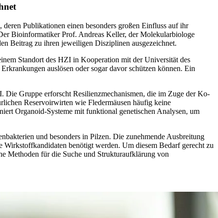
hnet
, deren Publikationen einen besonders großen Einfluss auf ihr
Der Bioinformatiker Prof. Andreas Keller, der Molekularbiologe
en Beitrag zu ihren jeweiligen Disziplinen ausgezeichnet.
einem Standort des HZI in Kooperation mit der Universität des
ie Erkrankungen auslösen oder sogar davor schützen können. Ein
 Die Gruppe erforscht Resilienzmechanismen, die im Zuge der Ko-
türlichen Reservoirwirten wie Fledermäusen häufig keine
iert Organoid-Systeme mit funktional genetischen Analysen, um
odenbakterien und besonders in Pilzen. Die zunehmende Ausbreitung
ue Wirkstoffkandidaten benötigt werden. Um diesem Bedarf gerecht zu
he Methoden für die Suche und Strukturaufklärung von