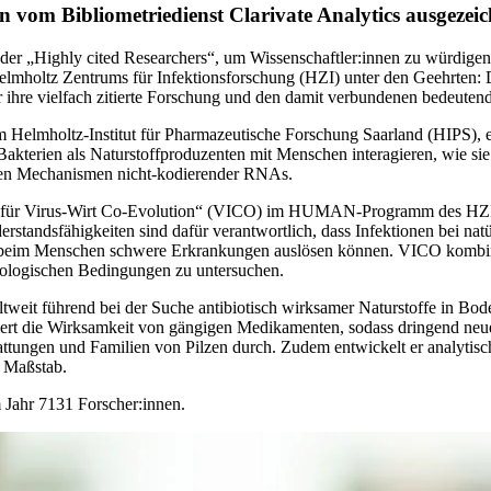
 vom Bibliometriedienst Clarivate Analytics ausgezeic
e der „Highly cited Researchers“, um Wissenschaftler:innen zu würdigen
Helmholtz Zentrums für Infektionsforschung (HZI) unter den Geehrten: 
 ihre vielfach zitierte Forschung und den damit verbundenen bedeutend
am Helmholtz-Institut für Pharmazeutische Forschung Saarland (HIPS), 
 Bakterien als Naturstoffproduzenten mit Menschen interagieren, wie s
chen Mechanismen nicht-kodierender RNAs.
or für Virus-Wirt Co-Evolution“ (VICO) im HUMAN-Programm des HZI.
rstandsfähigkeiten sind dafür verantwortlich, dass Infektionen bei na
nd beim Menschen schwere Erkrankungen auslösen können. VICO kombin
siologischen Bedingungen zu untersuchen.
eltweit führend bei der Suche antibiotisch wirksamer Naturstoffe in B
uziert die Wirksamkeit von gängigen Medikamenten, sodass dringend ne
ttungen und Familien von Pilzen durch. Zudem entwickelt er analytisc
n Maßstab.
m Jahr 7131 Forscher:innen.