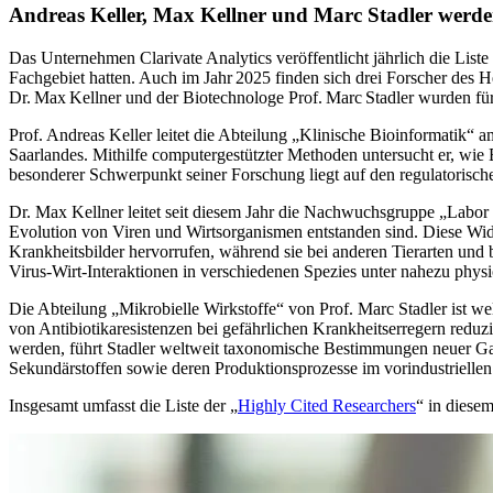
Andreas Keller, Max Kellner und Marc Stadler werden
Das Unternehmen Clarivate Analytics veröffentlicht jährlich die List
Fachgebiet hatten. Auch im Jahr 2025 finden sich drei Forscher des 
Dr. Max Kellner und der Biotechnologe Prof. Marc Stadler wurden für
Prof. Andreas Keller leitet die Abteilung „Klinische Bioinformatik“ 
Saarlandes. Mithilfe computergestützter Methoden untersucht er, wie
besonderer Schwerpunkt seiner Forschung liegt auf den regulatoris
Dr. Max Kellner leitet seit diesem Jahr die Nachwuchsgruppe „Lab
Evolution von Viren und Wirtsorganismen entstanden sind. Diese Wide
Krankheitsbilder hervorrufen, während sie bei anderen Tierarten u
Virus-Wirt-Interaktionen in verschiedenen Spezies unter nahezu phy
Die Abteilung „Mikrobielle Wirkstoffe“ von Prof. Marc Stadler ist w
von Antibiotikaresistenzen bei gefährlichen Krankheitserregern red
werden, führt Stadler weltweit taxonomische Bestimmungen neuer Ga
Sekundärstoffen sowie deren Produktionsprozesse im vorindustrielle
Insgesamt umfasst die Liste der „
Highly Cited Researchers
“ in diese