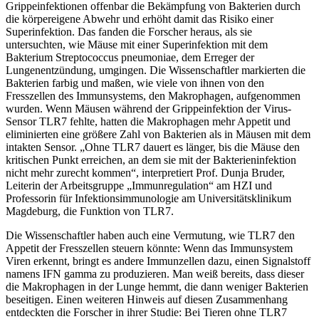
Grippeinfektionen offenbar die Bekämpfung von Bakterien durch
die körpereigene Abwehr und erhöht damit das Risiko einer
Superinfektion. Das fanden die Forscher heraus, als sie
untersuchten, wie Mäuse mit einer Superinfektion mit dem
Bakterium Streptococcus pneumoniae, dem Erreger der
Lungenentzündung, umgingen. Die Wissenschaftler markierten die
Bakterien farbig und maßen, wie viele von ihnen von den
Fresszellen des Immunsystems, den Makrophagen, aufgenommen
wurden. Wenn Mäusen während der Grippeinfektion der Virus-
Sensor TLR7 fehlte, hatten die Makrophagen mehr Appetit und
eliminierten eine größere Zahl von Bakterien als in Mäusen mit dem
intakten Sensor. „Ohne TLR7 dauert es länger, bis die Mäuse den
kritischen Punkt erreichen, an dem sie mit der Bakterieninfektion
nicht mehr zurecht kommen“, interpretiert Prof. Dunja Bruder,
Leiterin der Arbeitsgruppe „Immunregulation“ am HZI und
Professorin für Infektionsimmunologie am Universitätsklinikum
Magdeburg, die Funktion von TLR7.
Die Wissenschaftler haben auch eine Vermutung, wie TLR7 den
Appetit der Fresszellen steuern könnte: Wenn das Immunsystem
Viren erkennt, bringt es andere Immunzellen dazu, einen Signalstoff
namens IFN gamma zu produzieren. Man weiß bereits, dass dieser
die Makrophagen in der Lunge hemmt, die dann weniger Bakterien
beseitigen. Einen weiteren Hinweis auf diesen Zusammenhang
entdeckten die Forscher in ihrer Studie: Bei Tieren ohne TLR7