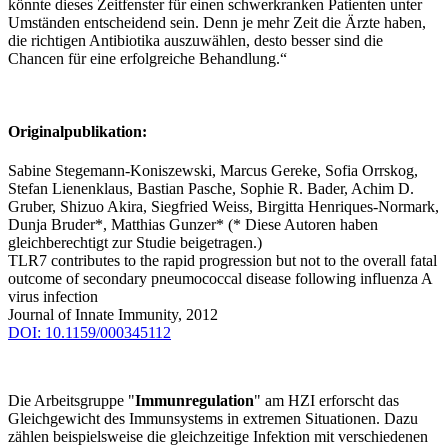
könnte dieses Zeitfenster für einen schwerkranken Patienten unter
Umständen entscheidend sein. Denn je mehr Zeit die Ärzte haben,
die richtigen Antibiotika auszuwählen, desto besser sind die
Chancen für eine erfolgreiche Behandlung.“
Originalpublikation:
Sabine Stegemann-Koniszewski, Marcus Gereke, Sofia Orrskog,
Stefan Lienenklaus, Bastian Pasche, Sophie R. Bader, Achim D.
Gruber, Shizuo Akira, Siegfried Weiss, Birgitta Henriques-Normark,
Dunja Bruder*, Matthias Gunzer* (* Diese Autoren haben
gleichberechtigt zur Studie beigetragen.)
TLR7 contributes to the rapid progression but not to the overall fatal
outcome of secondary pneumococcal disease following influenza A
virus infection
Journal of Innate Immunity, 2012
DOI: 10.1159/000345112
Die Arbeitsgruppe "
Immunregulation
" am HZI erforscht das
Gleichgewicht des Immunsystems in extremen Situationen. Dazu
zählen beispielsweise die gleichzeitige Infektion mit verschiedenen