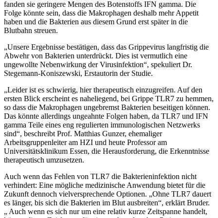
fanden sie geringere Mengen des Botenstoffs IFN gamma. Die
Folge könnte sein, dass die Makrophagen deshalb mehr Appetit
haben und die Bakterien aus diesem Grund erst später in die
Blutbahn streuen.
„Unsere Ergebnisse bestätigen, dass das Grippevirus langfristig die
Abwehr von Bakterien unterdrückt. Dies ist vermutlich eine
ungewollte Nebenwirkung der Virusinfektion“, spekuliert Dr.
Stegemann-Koniszewski, Erstautorin der Studie.
„Leider ist es schwierig, hier therapeutisch einzugreifen. Auf den
ersten Blick erscheint es naheliegend, bei Grippe TLR7 zu hemmen,
so dass die Makrophagen ungebremst Bakterien beseitigen können.
Das könnte allerdings ungeahnte Folgen haben, da TLR7 und IFN
gamma Teile eines eng regulierten immunologischen Netzwerks
sind“, beschreibt Prof. Matthias Gunzer, ehemaliger
Arbeitsgruppenleiter am HZI und heute Professor am
Universitätsklinikum Essen, die Herausforderung, die Erkenntnisse
therapeutisch umzusetzen.
Auch wenn das Fehlen von TLR7 die Bakterieninfektion nicht
verhindert: Eine mögliche medizinische Anwendung bietet für die
Zukunft dennoch vielversprechende Optionen. „Ohne TLR7 dauert
es länger, bis sich die Bakterien im Blut ausbreiten“, erklärt Bruder.
„ Auch wenn es sich nur um eine relativ kurze Zeitspanne handelt,