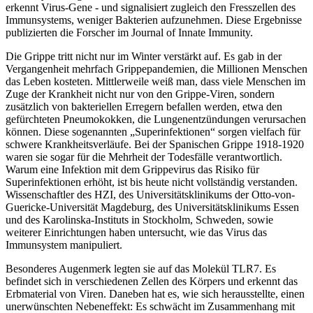
erkennt Virus-Gene - und signalisiert zugleich den Fresszellen des
Immunsystems, weniger Bakterien aufzunehmen. Diese Ergebnisse
publizierten die Forscher im Journal of Innate Immunity.
Die Grippe tritt nicht nur im Winter verstärkt auf. Es gab in der
Vergangenheit mehrfach Grippepandemien, die Millionen Menschen
das Leben kosteten. Mittlerweile weiß man, dass viele Menschen im
Zuge der Krankheit nicht nur von den Grippe-Viren, sondern
zusätzlich von bakteriellen Erregern befallen werden, etwa den
gefürchteten Pneumokokken, die Lungenentzündungen verursachen
können. Diese sogenannten „Superinfektionen“ sorgen vielfach für
schwere Krankheitsverläufe. Bei der Spanischen Grippe 1918-1920
waren sie sogar für die Mehrheit der Todesfälle verantwortlich.
Warum eine Infektion mit dem Grippevirus das Risiko für
Superinfektionen erhöht, ist bis heute nicht vollständig verstanden.
Wissenschaftler des HZI, des Universitätsklinikums der Otto-von-
Guericke-Universität Magdeburg, des Universitätsklinikums Essen
und des Karolinska-Instituts in Stockholm, Schweden, sowie
weiterer Einrichtungen haben untersucht, wie das Virus das
Immunsystem manipuliert.
Besonderes Augenmerk legten sie auf das Molekül TLR7. Es
befindet sich in verschiedenen Zellen des Körpers und erkennt das
Erbmaterial von Viren. Daneben hat es, wie sich herausstellte, einen
unerwünschten Nebeneffekt: Es schwächt im Zusammenhang mit