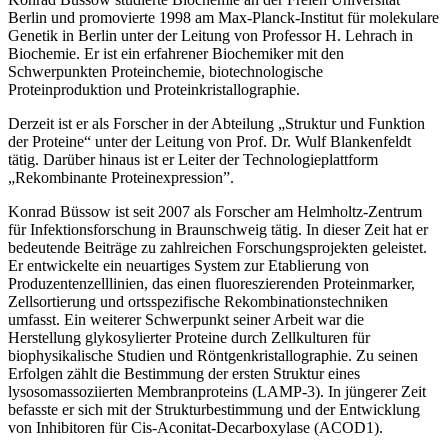
Berlin und promovierte 1998 am Max-Planck-Institut für molekulare
Genetik in Berlin unter der Leitung von Professor H. Lehrach in
Biochemie. Er ist ein erfahrener Biochemiker mit den
Schwerpunkten Proteinchemie, biotechnologische
Proteinproduktion und Proteinkristallographie.
Derzeit ist er als Forscher in der Abteilung „Struktur und Funktion
der Proteine“ unter der Leitung von Prof. Dr. Wulf Blankenfeldt
tätig. Darüber hinaus ist er Leiter der Technologieplattform
„Rekombinante Proteinexpression”.
Konrad Büssow ist seit 2007 als Forscher am Helmholtz-Zentrum
für Infektionsforschung in Braunschweig tätig. In dieser Zeit hat er
bedeutende Beiträge zu zahlreichen Forschungsprojekten geleistet.
Er entwickelte ein neuartiges System zur Etablierung von
Produzentenzelllinien, das einen fluoreszierenden Proteinmarker,
Zellsortierung und ortsspezifische Rekombinationstechniken
umfasst. Ein weiterer Schwerpunkt seiner Arbeit war die
Herstellung glykosylierter Proteine durch Zellkulturen für
biophysikalische Studien und Röntgenkristallographie. Zu seinen
Erfolgen zählt die Bestimmung der ersten Struktur eines
lysosomassoziierten Membranproteins (LAMP-3). In jüngerer Zeit
befasste er sich mit der Strukturbestimmung und der Entwicklung
von Inhibitoren für Cis-Aconitat-Decarboxylase (ACOD1).