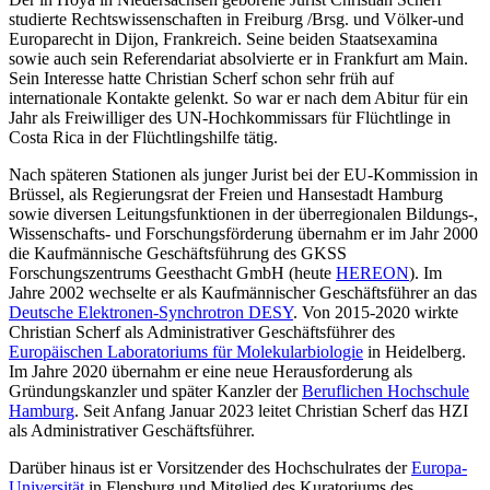
studierte Rechtswissenschaften in Freiburg /Brsg. und Völker-und
Europarecht in Dijon, Frankreich. Seine beiden Staatsexamina
sowie auch sein Referendariat absolvierte er in Frankfurt am Main.
Sein Interesse hatte Christian Scherf schon sehr früh auf
internationale Kontakte gelenkt. So war er nach dem Abitur für ein
Jahr als Freiwilliger des UN-Hochkommissars für Flüchtlinge in
Costa Rica in der Flüchtlingshilfe tätig.
Nach späteren Stationen als junger Jurist bei der EU-Kommission in
Brüssel, als Regierungsrat der Freien und Hansestadt Hamburg
sowie diversen Leitungsfunktionen in der überregionalen Bildungs-,
Wissenschafts- und Forschungsförderung übernahm er im Jahr 2000
die Kaufmännische Geschäftsführung des GKSS
Forschungszentrums Geesthacht GmbH (heute
HEREON
). Im
Jahre 2002 wechselte er als Kaufmännischer Geschäftsführer an das
Deutsche Elektronen-Synchrotron DESY
. Von 2015-2020 wirkte
Christian Scherf als Administrativer Geschäftsführer des
Europäischen Laboratoriums für Molekularbiologie
in Heidelberg.
Im Jahre 2020 übernahm er eine neue Herausforderung als
Gründungskanzler und später Kanzler der
Beruflichen Hochschule
Hamburg
. Seit Anfang Januar 2023 leitet Christian Scherf das HZI
als Administrativer Geschäftsführer.
Darüber hinaus ist er Vorsitzender des Hochschulrates der
Europa-
Universität
in Flensburg und Mitglied des Kuratoriums des