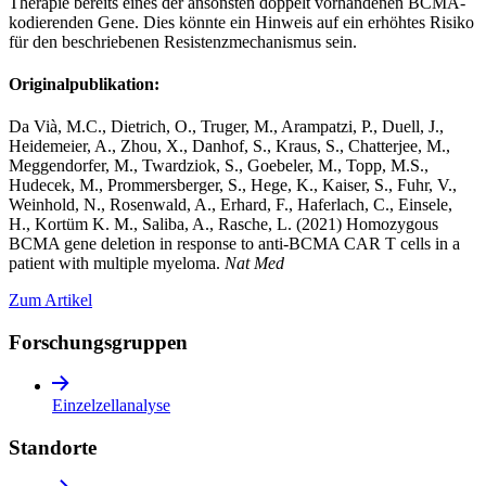
Therapie bereits eines der ansonsten doppelt vorhandenen BCMA-
kodierenden Gene. Dies könnte ein Hinweis auf ein erhöhtes Risiko
für den beschriebenen Resistenzmechanismus sein.
Originalpublikation:
Da Vià, M.C., Dietrich, O., Truger, M., Arampatzi, P., Duell, J.,
Heidemeier, A., Zhou, X., Danhof, S., Kraus, S., Chatterjee, M.,
Meggendorfer, M., Twardziok, S., Goebeler, M., Topp, M.S.,
Hudecek, M., Prommersberger, S., Hege, K., Kaiser, S., Fuhr, V.,
Weinhold, N., Rosenwald, A., Erhard, F., Haferlach, C., Einsele,
H., Kortüm K. M., Saliba, A., Rasche, L. (2021) Homozygous
BCMA gene deletion in response to anti-BCMA CAR T cells in a
patient with multiple myeloma.
Nat Med
Zum Artikel
Forschungs­gruppen
Einzelzellanalyse
Standorte