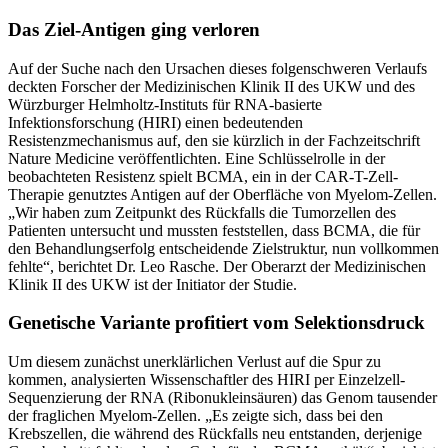
Das Ziel-Antigen ging verloren
Auf der Suche nach den Ursachen dieses folgenschweren Verlaufs
deckten Forscher der Medizinischen Klinik II des UKW und des
Würzburger Helmholtz-Instituts für RNA-basierte
Infektionsforschung (HIRI) einen bedeutenden
Resistenzmechanismus auf, den sie kürzlich in der Fachzeitschrift
Nature Medicine veröffentlichten. Eine Schlüsselrolle in der
beobachteten Resistenz spielt BCMA, ein in der CAR-T-Zell-
Therapie genutztes Antigen auf der Oberfläche von Myelom-Zellen.
„Wir haben zum Zeitpunkt des Rückfalls die Tumorzellen des
Patienten untersucht und mussten feststellen, dass BCMA, die für
den Behandlungserfolg entscheidende Zielstruktur, nun vollkommen
fehlte“, berichtet Dr. Leo Rasche. Der Oberarzt der Medizinischen
Klinik II des UKW ist der Initiator der Studie.
Genetische Variante profitiert vom Selektionsdruck
Um diesem zunächst unerklärlichen Verlust auf die Spur zu
kommen, analysierten Wissenschaftler des HIRI per Einzelzell-
Sequenzierung der RNA (Ribonukleinsäuren) das Genom tausender
der fraglichen Myelom-Zellen. „Es zeigte sich, dass bei den
Krebszellen, die während des Rückfalls neu entstanden, derjenige