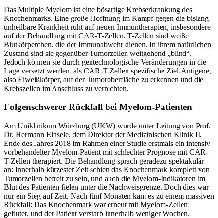
Das Multiple Myelom ist eine bösartige Krebserkrankung des
Knochenmarks. Eine große Hoffnung im Kampf gegen die bislang
unheilbare Krankheit ruht auf neuen Immuntherapien, insbesondere
auf der Behandlung mit CAR-T-Zellen. T-Zellen sind weiße
Blutkörperchen, die der Immunabwehr dienen. In ihrem natürlichen
Zustand sind sie gegenüber Tumorzellen weitgehend „blind“.
Jedoch können sie durch gentechnologische Veränderungen in die
Lage versetzt werden, als CAR-T-Zellen spezifische Ziel-Antigene,
also Eiweißkörper, auf der Tumoroberfläche zu erkennen und die
Krebszellen im Anschluss zu vernichten.
Folgenschwerer Rückfall bei Myelom-Patienten
Am Uniklinikum Würzburg (UKW) wurde unter Leitung von Prof.
Dr. Hermann Einsele, dem Direktor der Medizinischen Klinik II,
Ende des Jahres 2018 im Rahmen einer Studie erstmals ein intensiv
vorbehandelter Myelom-Patient mit schlechter Prognose mit CAR-
T-Zellen therapiert. Die Behandlung sprach geradezu spektakulär
an: Innerhalb kürzester Zeit schien das Knochenmark komplett von
Tumorzellen befreit zu sein, und auch die Myelom-Indikatoren im
Blut des Patienten fielen unter die Nachweisgrenze. Doch dies war
nur ein Sieg auf Zeit. Nach fünf Monaten kam es zu einem massiven
Rückfall: Das Knochenmark war erneut mit Myelom-Zellen
geflutet, und der Patient verstarb innerhalb weniger Wochen.