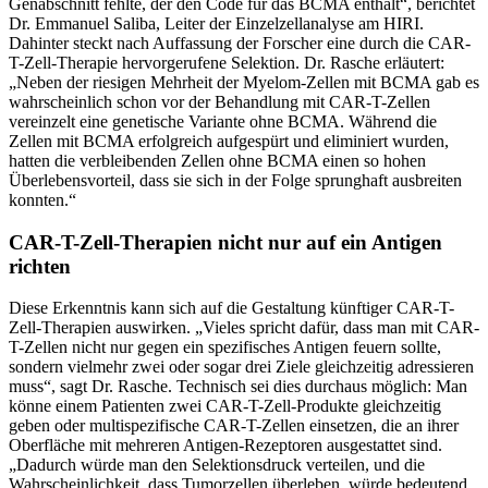
Genabschnitt fehlte, der den Code für das BCMA enthält“, berichtet
Dr. Emmanuel Saliba, Leiter der Einzelzellanalyse am HIRI.
Dahinter steckt nach Auffassung der Forscher eine durch die CAR-
T-Zell-Therapie hervorgerufene Selektion. Dr. Rasche erläutert:
„Neben der riesigen Mehrheit der Myelom-Zellen mit BCMA gab es
wahrscheinlich schon vor der Behandlung mit CAR-T-Zellen
vereinzelt eine genetische Variante ohne BCMA. Während die
Zellen mit BCMA erfolgreich aufgespürt und eliminiert wurden,
hatten die verbleibenden Zellen ohne BCMA einen so hohen
Überlebensvorteil, dass sie sich in der Folge sprunghaft ausbreiten
konnten.“
CAR-T-Zell-Therapien nicht nur auf ein Antigen
richten
Diese Erkenntnis kann sich auf die Gestaltung künftiger CAR-T-
Zell-Therapien auswirken. „Vieles spricht dafür, dass man mit CAR-
T-Zellen nicht nur gegen ein spezifisches Antigen feuern sollte,
sondern vielmehr zwei oder sogar drei Ziele gleichzeitig adressieren
muss“, sagt Dr. Rasche. Technisch sei dies durchaus möglich: Man
könne einem Patienten zwei CAR-T-Zell-Produkte gleichzeitig
geben oder multispezifische CAR-T-Zellen einsetzen, die an ihrer
Oberfläche mit mehreren Antigen-Rezeptoren ausgestattet sind.
„Dadurch würde man den Selektionsdruck verteilen, und die
Wahrscheinlichkeit, dass Tumorzellen überleben, würde bedeutend