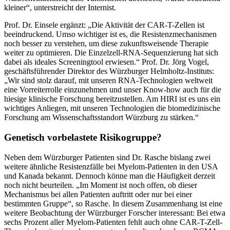
kleiner“, unterstreicht der Internist.
Prof. Dr. Einsele ergänzt: „Die Aktivität der CAR-T-Zellen ist
beeindruckend. Umso wichtiger ist es, die Resistenzmechanismen
noch besser zu verstehen, um diese zukunftsweisende Therapie
weiter zu optimieren. Die Einzelzell-RNA-Sequenzierung hat sich
dabei als ideales Screeningtool erwiesen.“ Prof. Dr. Jörg Vogel,
geschäftsführender Direktor des Würzburger Helmholtz-Instituts:
„Wir sind stolz darauf, mit unseren RNA-Technologien weltweit
eine Vorreiterrolle einzunehmen und unser Know-how auch für die
hiesige klinische Forschung bereitzustellen. Am HIRI ist es uns ein
wichtiges Anliegen, mit unseren Technologien die biomedizinische
Forschung am Wissenschaftsstandort Würzburg zu stärken.“
Genetisch vorbelastete Risikogruppe?
Neben dem Würzburger Patienten sind Dr. Rasche bislang zwei
weitere ähnliche Resistenzfälle bei Myelom-Patienten in den USA
und Kanada bekannt. Dennoch könne man die Häufigkeit derzeit
noch nicht beurteilen. „Im Moment ist noch offen, ob dieser
Mechanismus bei allen Patienten auftritt oder nur bei einer
bestimmten Gruppe“, so Rasche. In diesem Zusammenhang ist eine
weitere Beobachtung der Würzburger Forscher interessant: Bei etwa
sechs Prozent aller Myelom-Patienten fehlt auch ohne CAR-T-Zell-