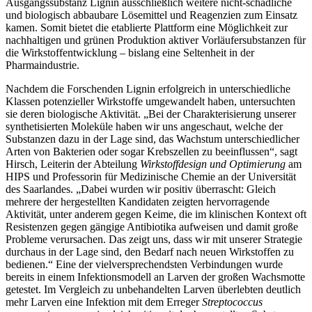
Ausgangssubstanz Lignin ausschließlich weitere nicht-schädliche
und biologisch abbaubare Lösemittel und Reagenzien zum Einsatz
kamen. Somit bietet die etablierte Plattform eine Möglichkeit zur
nachhaltigen und grünen Produktion aktiver Vorläufersubstanzen für
die Wirkstoffentwicklung – bislang eine Seltenheit in der
Pharmaindustrie.
Nachdem die Forschenden Lignin erfolgreich in unterschiedliche
Klassen potenzieller Wirkstoffe umgewandelt haben, untersuchten
sie deren biologische Aktivität. „Bei der Charakterisierung unserer
synthetisierten Moleküle haben wir uns angeschaut, welche der
Substanzen dazu in der Lage sind, das Wachstum unterschiedlicher
Arten von Bakterien oder sogar Krebszellen zu beeinflussen“, sagt
Hirsch, Leiterin der Abteilung
Wirkstoffdesign und Optimierung
am
HIPS und Professorin für Medizinische Chemie an der Universität
des Saarlandes. „Dabei wurden wir positiv überrascht: Gleich
mehrere der hergestellten Kandidaten zeigten hervorragende
Aktivität, unter anderem gegen Keime, die im klinischen Kontext oft
Resistenzen gegen gängige Antibiotika aufweisen und damit große
Probleme verursachen. Das zeigt uns, dass wir mit unserer Strategie
durchaus in der Lage sind, den Bedarf nach neuen Wirkstoffen zu
bedienen.“ Eine der vielversprechendsten Verbindungen wurde
bereits in einem Infektionsmodell an Larven der großen Wachsmotte
getestet. Im Vergleich zu unbehandelten Larven überlebten deutlich
mehr Larven eine Infektion mit dem Erreger
Streptococcus