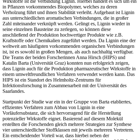
Wirkstoffe ist die Verbindung Lignin. Hierbei handelt es sich um ein
in Pflanzen vorkommendes Biopolymer, welches zu deren
Verholzung führt und ihnen Stabilität verleiht. Aufgebaut ist Lignin
aus unterschiedlichen aromatischen Verbindungen, die in großer
Zahl miteinander verknüpft werden. Gelingt es, Lignin wieder in
seine einzelnen Bausteine zu zerlegen, so können diese
anschließend der Produktion hochwertiger Produkte wie z.B.
Kraftstoffe oder Chemikalien zugeführt werden. Da Lignin eine der
weltweit am häufigsten vorkommenden organischen Verbindungen
ist, ist es sowohl in großen Mengen, als auch nachhaltig verfügbar.
Die Teams der beiden Forscherinnen Anna Hirsch (HIPS) und
Katalin Barta (Universität Graz) konnten nun erfolgreich zeigen,
dass Lignin auch für die Produktion pharmazeutischer Wirkstoffe in
einem umweltfreundlichen Verfahren verwendet werden kann. Das
HIPS ist ein Standort des Helmholtz-Zentrums für
Infektionsforschung in Zusammenarbeit mit der Universität des
Saarlandes.
Startpunkt der Studie war ein in der Gruppe von Barta etabliertes,
effizientes Verfahren zum Abbau von Lignin in eine
Vorläufersubstanz, die sich hervorragend für die Herstellung
potenzieller Wirkstoffe eignet. Basierend auf diesem Molekül
erstellten die Forschenden gleich mehrere Strategien zur Synthese
vier unterschiedlicher Stoffklassen mit jeweils mehreren Vertretern.
Ein entscheidender Vorteil war, dass hierbei neben der