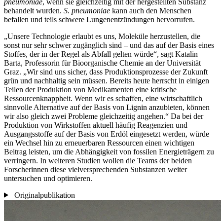
pneumoniae
, wenn sie gleichzeitig mit der hergestellten Substanz
behandelt wurden.
S. pneumoniae
kann auch den Menschen
befallen und teils schwere Lungenentzündungen hervorrufen.
„Unsere Technologie erlaubt es uns, Moleküle herzustellen, die
sonst nur sehr schwer zugänglich sind – und das auf der Basis eines
Stoffes, der in der Regel als Abfall gelten würde“, sagt Katalin
Barta, Professorin für Bioorganische Chemie an der Universität
Graz. „Wir sind uns sicher, dass Produktionsprozesse der Zukunft
grün und nachhaltig sein müssen. Bereits heute herrscht in einigen
Teilen der Produktion von Medikamenten eine kritische
Ressourcenknappheit. Wenn wir es schaffen, eine wirtschaftlich
sinnvolle Alternative auf der Basis von Lignin anzubieten, können
wir also gleich zwei Probleme gleichzeitig angehen.“ Da bei der
Produktion von Wirkstoffen aktuell häufig Reagenzien und
Ausgangsstoffe auf der Basis von Erdöl eingesetzt werden, würde
ein Wechsel hin zu erneuerbaren Ressourcen einen wichtigen
Beitrag leisten, um die Abhängigkeit von fossilen Energieträgern zu
verringern. In weiteren Studien wollen die Teams der beiden
Forscherinnen diese vielversprechenden Substanzen weiter
untersuchen und optimieren.
Originalpublikation