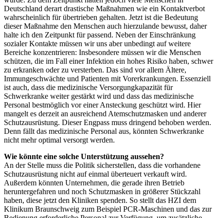
Deutschland derart drastische Maßnahmen wie ein Kontaktverbot
wahrscheinlich für übertrieben gehalten. Jetzt ist die Bedeutung
dieser Maßnahme den Menschen auch hierzulande bewusst, daher
halte ich den Zeitpunkt für passend. Neben der Einschränkung
sozialer Kontakte müssen wir uns aber unbedingt auf weitere
Bereiche konzentrieren: Insbesondere müssen wir die Menschen
schützen, die im Fall einer Infektion ein hohes Risiko haben, schwer
zu erkranken oder zu versterben. Das sind vor allem Ältere,
Immungeschwächte und Patienten mit Vorerkrankungen. Essenziell
ist auch, dass die medizinische Versorgungkapazität für
Schwerkranke weiter gestärkt wird und dass das medizinische
Personal bestmöglich vor einer Ansteckung geschützt wird. Hier
mangelt es derzeit an ausreichend Atemschutzmasken und anderer
Schutzausrüstung. Dieser Engpass muss dringend behoben werden.
Denn fällt das medizinische Personal aus, könnten Schwerkranke
nicht mehr optimal versorgt werden.
Wie könnte eine solche Unterstützung aussehen?
An der Stelle muss die Politik sicherstellen, dass die vorhandene
Schutzausrüstung nicht auf einmal überteuert verkauft wird.
Außerdem könnten Unternehmen, die gerade ihren Betrieb
heruntergefahren und noch Schutzmasken in größerer Stückzahl
haben, diese jetzt den Kliniken spenden. So stellt das HZI dem
Klinikum Braunschweig zum Beispiel PCR-Maschinen und das zur
Bedienung erforderliche Personal zur Verfügung, um zusätzliche