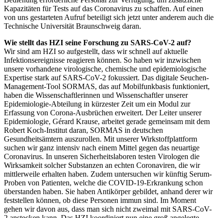
Kapazitäten für Tests auf das Coronavirus zu schaffen. Auf einen
von uns gestarteten Aufruf beteiligt sich jetzt unter anderem auch die
Technische Universität Braunschweig daran.
Wie stellt das HZI seine Forschung zu SARS-CoV-2 auf?
Wir sind am HZI so aufgestellt, dass wir schnell auf aktuelle
Infektionsereignisse reagieren können. So haben wir inzwischen
unsere vorhandene virologische, chemische und epidemiologische
Expertise stark auf SARS-CoV-2 fokussiert. Das digitale Seuchen-
Management-Tool SORMAS, das auf Mobilfunkbasis funktioniert,
haben die Wissenschaftlerinnen und Wissenschaftler unserer
Epidemiologie-Abteilung in kürzester Zeit um ein Modul zur
Erfassung von Corona-Ausbrüchen erweitert. Der Leiter unserer
Epidemiologie, Gérard Krause, arbeitet gerade gemeinsam mit dem
Robert Koch-Institut daran, SORMAS in deutschen
Gesundheitsämtern auszurollen. Mit unserer Wirkstoffplattform
suchen wir ganz intensiv nach einem Mittel gegen das neuartige
Coronavirus. In unseren Sicherheitslaboren testen Virologen die
Wirksamkeit solcher Substanzen an echten Coronaviren, die wir
mittlerweile erhalten haben. Zudem untersuchen wir künftig Serum-
Proben von Patienten, welche die COVID-19-Erkrankung schon
überstanden haben. Sie haben Antikörper gebildet, anhand derer wir
feststellen können, ob diese Personen immun sind. Im Moment
gehen wir davon aus, dass man sich nicht zweimal mit SARS-CoV-
2 anstecken kann. Das HZI koordiniert nun eine groß angelegte