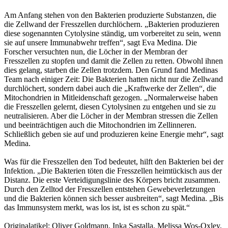
Am Anfang stehen von den Bakterien produzierte Substanzen, die
die Zellwand der Fresszellen durchlöchern. „Bakterien produzieren
diese sogenannten Cytolysine ständig, um vorbereitet zu sein, wenn
sie auf unsere Immunabwehr treffen“, sagt Eva Medina. Die
Forscher versuchten nun, die Löcher in der Membran der
Fresszellen zu stopfen und damit die Zellen zu retten. Obwohl ihnen
dies gelang, starben die Zellen trotzdem. Den Grund fand Medinas
Team nach einiger Zeit: Die Bakterien hatten nicht nur die Zellwand
durchlöchert, sondern dabei auch die „Kraftwerke der Zellen“, die
Mitochondrien in Mitleidenschaft gezogen. „Normalerweise haben
die Fresszellen gelernt, diesen Cytolysinen zu entgehen und sie zu
neutralisieren. Aber die Löcher in der Membran stressen die Zellen
und beeinträchtigen auch die Mitochondrien im Zellinneren.
Schließlich geben sie auf und produzieren keine Energie mehr“, sagt
Medina.
Was für die Fresszellen den Tod bedeutet, hilft den Bakterien bei der
Infektion. „Die Bakterien töten die Fresszellen heimtückisch aus der
Distanz. Die erste Verteidigungslinie des Körpers bricht zusammen.
Durch den Zelltod der Fresszellen entstehen Gewebeverletzungen
und die Bakterien können sich besser ausbreiten“, sagt Medina. „Bis
das Immunsystem merkt, was los ist, ist es schon zu spät.“
Originalatikel: Oliver Goldmann, Inka Sastalla, Melissa Wos-Oxley,