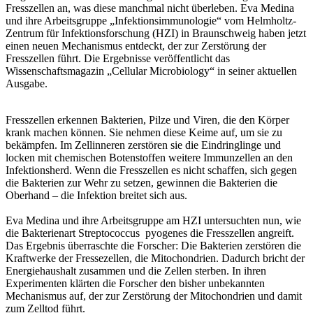
Fresszellen an, was diese manchmal nicht überleben. Eva Medina
und ihre Arbeitsgruppe „Infektionsimmunologie“ vom Helmholtz-
Zentrum für Infektionsforschung (HZI) in Braunschweig haben jetzt
einen neuen Mechanismus entdeckt, der zur Zerstörung der
Fresszellen führt. Die Ergebnisse veröffentlicht das
Wissenschaftsmagazin „Cellular Microbiology“ in seiner aktuellen
Ausgabe.
Fresszellen erkennen Bakterien, Pilze und Viren, die den Körper
krank machen können. Sie nehmen diese Keime auf, um sie zu
bekämpfen. Im Zellinneren zerstören sie die Eindringlinge und
locken mit chemischen Botenstoffen weitere Immunzellen an den
Infektionsherd. Wenn die Fresszellen es nicht schaffen, sich gegen
die Bakterien zur Wehr zu setzen, gewinnen die Bakterien die
Oberhand – die Infektion breitet sich aus.
Eva Medina und ihre Arbeitsgruppe am HZI untersuchten nun, wie
die Bakterienart Streptococcus pyogenes die Fresszellen angreift.
Das Ergebnis überraschte die Forscher: Die Bakterien zerstören die
Kraftwerke der Fressezellen, die Mitochondrien. Dadurch bricht der
Energiehaushalt zusammen und die Zellen sterben. In ihren
Experimenten klärten die Forscher den bisher unbekannten
Mechanismus auf, der zur Zerstörung der Mitochondrien und damit
zum Zelltod führt.