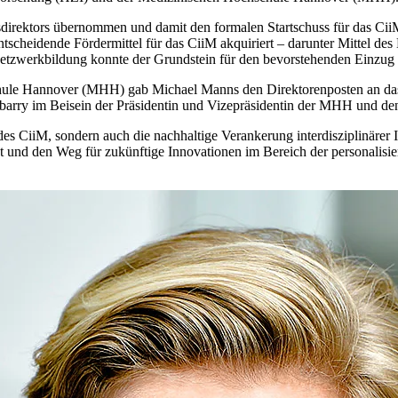
direktors übernommen und damit den formalen Startschuss für das CiiM
tscheidende Fördermittel für das CiiM akquiriert – darunter Mittel d
Netzwerkbildung konnte der Grundstein für den bevorstehenden Einzug 
chule Hannover (MHH) gab Michael Manns den Direktorenposten an da
arry im Beisein der Präsidentin und Vizepräsidentin der MHH und de
des CiiM, sondern auch die nachhaltige Verankerung interdisziplinärer
ärkt und den Weg für zukünftige Innovationen im Bereich der personalisi