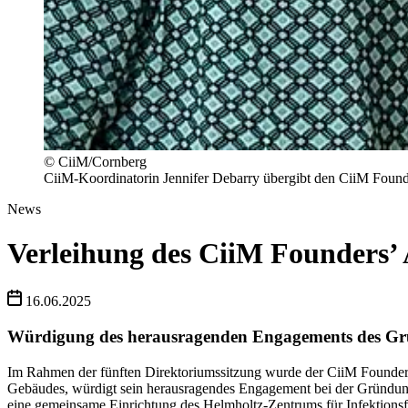
© CiiM/Cornberg
CiiM-Koordinatorin Jennifer Debarry übergibt den CiiM Foun
News
Verleihung des CiiM Founders’
16.06.2025
Würdigung des herausragenden Engagements des Gr
Im Rahmen der fünften Direktoriumssitzung wurde der CiiM Founders
Gebäudes, würdigt sein herausragendes Engagement bei der Gründung u
eine gemeinsame Einrichtung des Helmholtz-Zentrums für Infektio