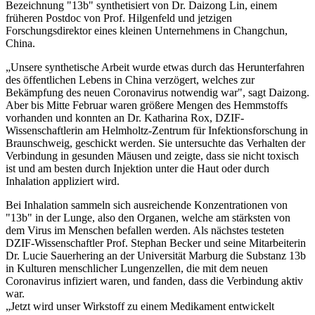
Bezeichnung "13b" synthetisiert von Dr. Daizong Lin, einem
früheren Postdoc von Prof. Hilgenfeld und jetzigen
Forschungsdirektor eines kleinen Unternehmens in Changchun,
China.
„Unsere synthetische Arbeit wurde etwas durch das Herunterfahren
des öffentlichen Lebens in China verzögert, welches zur
Bekämpfung des neuen Coronavirus notwendig war", sagt Daizong.
Aber bis Mitte Februar waren größere Mengen des Hemmstoffs
vorhanden und konnten an Dr. Katharina Rox, DZIF-
Wissenschaftlerin am Helmholtz-Zentrum für Infektionsforschung in
Braunschweig, geschickt werden. Sie untersuchte das Verhalten der
Verbindung in gesunden Mäusen und zeigte, dass sie nicht toxisch
ist und am besten durch Injektion unter die Haut oder durch
Inhalation appliziert wird.
Bei Inhalation sammeln sich ausreichende Konzentrationen von
"13b" in der Lunge, also den Organen, welche am stärksten von
dem Virus im Menschen befallen werden. Als nächstes testeten
DZIF-Wissenschaftler Prof. Stephan Becker und seine Mitarbeiterin
Dr. Lucie Sauerhering an der Universität Marburg die Substanz 13b
in Kulturen menschlicher Lungenzellen, die mit dem neuen
Coronavirus infiziert waren, und fanden, dass die Verbindung aktiv
war.
„Jetzt wird unser Wirkstoff zu einem Medikament entwickelt