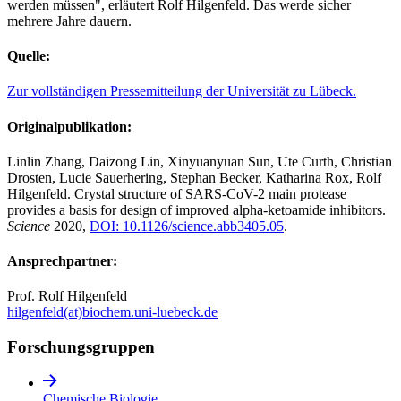
werden müssen", erläutert Rolf Hilgenfeld. Das werde sicher
mehrere Jahre dauern.
Quelle:
Zur vollständigen Pressemitteilung der Universität zu Lübeck.
Originalpublikation:
Linlin Zhang, Daizong Lin, Xinyuanyuan Sun, Ute Curth, Christian
Drosten, Lucie Sauerhering, Stephan Becker, Katharina Rox, Rolf
Hilgenfeld. Crystal structure of SARS-CoV-2 main protease
provides a basis for design of improved alpha-ketoamide inhibitors.
Science
2020,
DOI: 10.1126/science.abb3405.05
.
Ansprechpartner:
Prof. Rolf Hilgenfeld
hilgenfeld(at)biochem.uni-luebeck.de
Forschungs­gruppen
Chemische Biologie