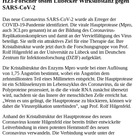
HZI-Forscher testen Lübecker Wirksubstanz gegen
SARS-CoV-2
Das neue Coronavirus SARS-CoV-2 wurde als Erreger der
COVID-19-Pandemie identifiziert. Die virale Hauptprotease (Mpro,
auch 3CLpro genannt) ist an der Bildung des Coronavirus-
Replikationskomplexes und damit an der Vervielfältigung des Virus
beteiligt. Sie stellt ein attraktives Ziel für eine Therapie dar. Ihre
Kristallstruktur wurde jetzt durch die Forschungsgruppe von Prof.
Rolf Hilgenfeld an der Universität zu Lübeck und im Deutschen
Zentrum für Infektionsforschung (DZIF) aufgeklärt.
Die Kristallstruktur des Enzyms Mpro wurde bei einer Auflösung
von 1,75 Ångström bestimmt, wobei ein Ångström dem
zehnmillionsten Teil eines Millimeters entspricht. Die Hauptprotease
ist ein Schlüsselenzym im Lebenszyklus des Coronavirus, da sie die
Polyproteine prozessiert, in die die virale RNA zunächst übersetzt
wird, nachdem sie das Innere der menschlichen Zelle erreicht hat.
„Wenn es uns gelingt, die Hauptprotease zu blockieren, können wir
daher die Virusreplikation unterbinden", sagt Prof. Rolf Hilgenfeld.
Anhand der Kristallstruktur der Hauptprotease des neuen
Coronavirus konnte Hilgenfeld eine bereits früher entwickelte
Leitverbindung in einen potenten Hemmstoff des neuen
Coronavirus verwandeln. Die Verbindung wurde unter der