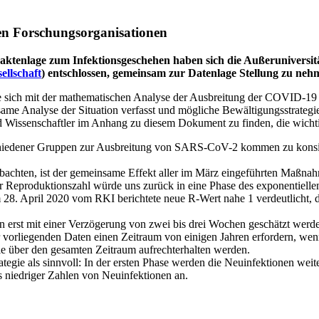
en Forschungsorganisationen
Faktenlage zum Infektionsgeschehen haben sich die Außeruniversi
llschaft
) entschlossen, gemeinsam zur Datenlage Stellung zu neh
die sich mit der mathematischen Analyse der Ausbreitung der COVID-1
me Analyse der Situation verfasst und mögliche Bewältigungsstrategien
d Wissenschaftler im Anhang zu diesem Dokument zu finden, die wich
hiedener Gruppen zur Ausbreitung von SARS-CoV-2 kommen zu konsist
obachten, ist der gemeinsame Effekt aller im März eingeführten Maßn
g der Reproduktionszahl würde uns zurück in eine Phase des exponentie
m 28. April 2020 vom RKI berichtete neue R-Wert nahe 1 verdeutlicht,
 erst mit einer Verzögerung von zwei bis drei Wochen geschätzt werd
vorliegenden Daten einen Zeitraum von einigen Jahren erfordern, wenn
e über den gesamten Zeitraum aufrechterhalten werden.
egie als sinnvoll: In der ersten Phase werden die Neuinfektionen weiter
is niedriger Zahlen von Neuinfektionen an.