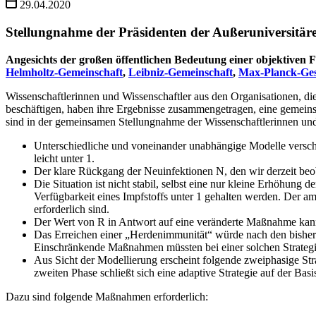
29.04.2020
Stellungnahme der Präsidenten der Außeruniversitär
Angesichts der großen öffentlichen Bedeutung einer objektiven 
Helmholtz-Gemeinschaft
,
Leibniz-Gemeinschaft
,
Max-Planck-Gese
Wissenschaftlerinnen und Wissenschaftler aus den Organisationen, 
beschäftigen, haben ihre Ergebnisse zusammengetragen, eine gemeinsa
sind in der gemeinsamen Stellungnahme der Wissenschaftlerinnen un
Unterschiedliche und voneinander unabhängige Modelle versc
leicht unter 1.
Der klare Rückgang der Neuinfektionen N, den wir derzeit be
Die Situation ist nicht stabil, selbst eine nur kleine Erhöhun
Verfügbarkeit eines Impfstoffs unter 1 gehalten werden. Der a
erforderlich sind.
Der Wert von R in Antwort auf eine veränderte Maßnahme kann
Das Erreichen einer „Herdenimmunität“ würde nach den bisher 
Einschränkende Maßnahmen müssten bei einer solchen Strategi
Aus Sicht der Modellierung erscheint folgende zweiphasige Strat
zweiten Phase schließt sich eine adaptive Strategie auf der Bas
Dazu sind folgende Maßnahmen erforderlich: