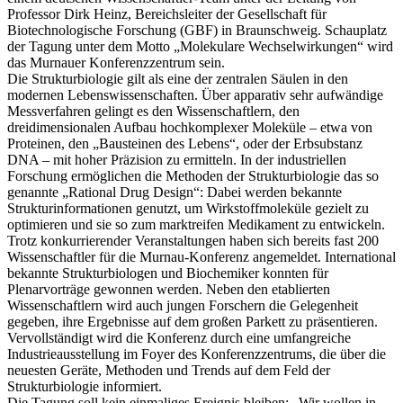
Professor Dirk Heinz, Bereichsleiter der Gesellschaft für
Biotechnologische Forschung (GBF) in Braunschweig. Schauplatz
der Tagung unter dem Motto „Molekulare Wechselwirkungen“ wird
das Murnauer Konferenzzentrum sein.
Die Strukturbiologie gilt als eine der zentralen Säulen in den
modernen Lebenswissenschaften. Über apparativ sehr aufwändige
Messverfahren gelingt es den Wissenschaftlern, den
dreidimensionalen Aufbau hochkomplexer Moleküle – etwa von
Proteinen, den „Bausteinen des Lebens“, oder der Erbsubstanz
DNA – mit hoher Präzision zu ermitteln. In der industriellen
Forschung ermöglichen die Methoden der Strukturbiologie das so
genannte „Rational Drug Design“: Dabei werden bekannte
Strukturinformationen genutzt, um Wirkstoffmoleküle gezielt zu
optimieren und sie so zum marktreifen Medikament zu entwickeln.
Trotz konkurrierender Veranstaltungen haben sich bereits fast 200
Wissenschaftler für die Murnau-Konferenz angemeldet. International
bekannte Strukturbiologen und Biochemiker konnten für
Plenarvorträge gewonnen werden. Neben den etablierten
Wissenschaftlern wird auch jungen Forschern die Gelegenheit
gegeben, ihre Ergebnisse auf dem großen Parkett zu präsentieren.
Vervollständigt wird die Konferenz durch eine umfangreiche
Industrieausstellung im Foyer des Konferenzzentrums, die über die
neuesten Geräte, Methoden und Trends auf dem Feld der
Strukturbiologie informiert.
Die Tagung soll kein einmaliges Ereignis bleiben: „Wir wollen in