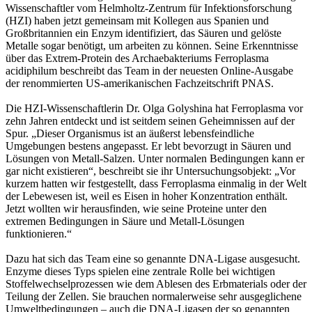
Wissenschaftler vom Helmholtz-Zentrum für Infektionsforschung
(HZI) haben jetzt gemeinsam mit Kollegen aus Spanien und
Großbritannien ein Enzym identifiziert, das Säuren und gelöste
Metalle sogar benötigt, um arbeiten zu können. Seine Erkenntnisse
über das Extrem-Protein des Archaebakteriums Ferroplasma
acidiphilum beschreibt das Team in der neuesten Online-Ausgabe
der renommierten US-amerikanischen Fachzeitschrift PNAS.
Die HZI-Wissenschaftlerin Dr. Olga Golyshina hat Ferroplasma vor
zehn Jahren entdeckt und ist seitdem seinen Geheimnissen auf der
Spur. „Dieser Organismus ist an äußerst lebensfeindliche
Umgebungen bestens angepasst. Er lebt bevorzugt in Säuren und
Lösungen von Metall-Salzen. Unter normalen Bedingungen kann er
gar nicht existieren“, beschreibt sie ihr Untersuchungsobjekt: „Vor
kurzem hatten wir festgestellt, dass Ferroplasma einmalig in der Welt
der Lebewesen ist, weil es Eisen in hoher Konzentration enthält.
Jetzt wollten wir herausfinden, wie seine Proteine unter den
extremen Bedingungen in Säure und Metall-Lösungen
funktionieren.“
Dazu hat sich das Team eine so genannte DNA-Ligase ausgesucht.
Enzyme dieses Typs spielen eine zentrale Rolle bei wichtigen
Stoffelwechselprozessen wie dem Ablesen des Erbmaterials oder der
Teilung der Zellen. Sie brauchen normalerweise sehr ausgeglichene
Umweltbedingungen – auch die DNA-Ligasen der so genannten