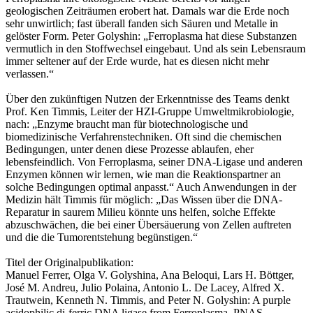
geologischen Zeiträumen erobert hat. Damals war die Erde noch
sehr unwirtlich; fast überall fanden sich Säuren und Metalle in
gelöster Form. Peter Golyshin: „Ferroplasma hat diese Substanzen
vermutlich in den Stoffwechsel eingebaut. Und als sein Lebensraum
immer seltener auf der Erde wurde, hat es diesen nicht mehr
verlassen.“
Über den zukünftigen Nutzen der Erkenntnisse des Teams denkt
Prof. Ken Timmis, Leiter der HZI-Gruppe Umweltmikrobiologie,
nach: „Enzyme braucht man für biotechnologische und
biomedizinische Verfahrenstechniken. Oft sind die chemischen
Bedingungen, unter denen diese Prozesse ablaufen, eher
lebensfeindlich. Von Ferroplasma, seiner DNA-Ligase und anderen
Enzymen können wir lernen, wie man die Reaktionspartner an
solche Bedingungen optimal anpasst.“ Auch Anwendungen in der
Medizin hält Timmis für möglich: „Das Wissen über die DNA-
Reparatur in saurem Milieu könnte uns helfen, solche Effekte
abzuschwächen, die bei einer Übersäuerung von Zellen auftreten
und die die Tumorentstehung begünstigen.“
Titel der Originalpublikation:
Manuel Ferrer, Olga V. Golyshina, Ana Beloqui, Lars H. Böttger,
José M. Andreu, Julio Polaina, Antonio L. De Lacey, Alfred X.
Trautwein, Kenneth N. Timmis, and Peter N. Golyshin: A purple
acidophilic di-ferric DNA ligase from Ferroplasma. PNAS