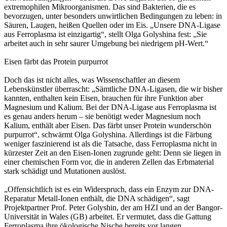
extremophilen Mikroorganismen. Das sind Bakterien, die es
bevorzugen, unter besonders unwirtlichen Bedingungen zu leben: in
Säuren, Laugen, heißen Quellen oder im Eis. „Unsere DNA-Ligase
aus Ferroplasma ist einzigartig“, stellt Olga Golyshina fest: „Sie
arbeitet auch in sehr saurer Umgebung bei niedrigem pH-Wert.“
Eisen färbt das Protein purpurrot
Doch das ist nicht alles, was Wissenschaftler an diesem
Lebenskünstler überrascht: „Sämtliche DNA-Ligasen, die wir bisher
kannten, enthalten kein Eisen, brauchen für ihre Funktion aber
Magnesium und Kalium. Bei der DNA-Ligase aus Ferroplasma ist
es genau anders herum – sie benötigt weder Magnesium noch
Kalium, enthält aber Eisen. Das färbt unser Protein wunderschön
purpurrot“, schwärmt Olga Golyshina. Allerdings ist die Färbung
weniger faszinierend ist als die Tatsache, dass Ferroplasma nicht in
kürzester Zeit an den Eisen-Ionen zugrunde geht: Denn sie liegen in
einer chemischen Form vor, die in anderen Zellen das Erbmaterial
stark schädigt und Mutationen auslöst.
„Offensichtlich ist es ein Widerspruch, dass ein Enzym zur DNA-
Reparatur Metall-Ionen enthält, die DNA schädigen“, sagt
Projektpartner Prof. Peter Golyshin, der am HZI und an der Bangor-
Universität in Wales (GB) arbeitet. Er vermutet, dass die Gattung
Ferroplasma ihre ökologische Nische bereits vor langen