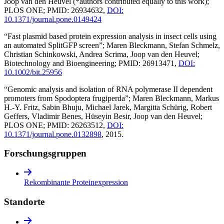
Joop van den Heuvel (*authors contributed equally to this work);
PLOS ONE; PMID: 26934632,
DOI:
10.1371/journal.pone.0149424
“Fast plasmid based protein expression analysis in insect cells using
an automated SplitGFP screen”; Maren Bleckmann, Stefan Schmelz,
Christian Schinkowski, Andrea Scrima, Joop van den Heuvel;
Biotechnology and Bioengineering; PMID: 26913471,
DOI:
10.1002/bit.25956
“Genomic analysis and isolation of RNA polymerase II dependent
promoters from Spodoptera frugiperda”; Maren Bleckmann, Markus
H.-Y. Fritz, Sabin Bhuju, Michael Jarek, Margitta Schürig, Robert
Geffers, Vladimir Benes, Hüseyin Besir, Joop van den Heuvel;
PLOS ONE; PMID: 26263512,
DOI:
10.1371/journal.pone.0132898
, 2015.
Forschungs­gruppen
Rekombinante Proteinexpression
Standorte