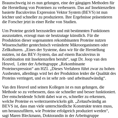
Braunschweig ist es nun gelungen, eine der gängigen Methoden für
die Herstellung von Proteinen zu verbessern. Das auf Insektenzellen
basierte Baculovirus Expression Vektor System (BEVS) ist nun
leichter und schneller zu produzieren. Ihre Ergebnisse präsentieren
die Forscher jetzt in einer Reihe von Studien.
Um Proteine gezielt herzustellen und mit bestimmten Funktionen
auszustatten, erzeugt man sie heutzutage künstlich. Für die
Produktion dieser sogenannten rekombinanten Proteine nutzen
Wissenschaftler gentechnisch veränderte Mikroorganismen oder
Zellkulturen. „Eines der Systeme, dass wir für die Herstellung
nutzten, ist das BEV-System, das auf einem Baculovirus in
Kombination mit Insektenzellen beruht“, sagt Dr. Joop van den
Heuvel, Leiter der Arbeitsgruppe „Rekombinante
Proteinexpression“ am HZI. „Dieses Verfahren führt zwar zu hohen
Ausbeuten, allerdings wird bei der Produktion leider die Qualität des
Proteins verringert, und es ist sehr zeit- und arbeitsaufwändig“.
Van den Heuvel und seinen Kollegen ist es nun gelungen, die
Methode so zu verbessern, dass sie schneller und besser funktioniert.
Der entscheidende Schritt dabei war es, schneller zu erkennen,
welche Proteine es weiterzuentwickeln gilt. „Zeitaufwändig an
BEVS ist, dass man viele unterschiedliche Konstrukte testen muss,
um herauszufiltern, wie Proteine erfolgreich produziert werden“,
sagt Maren Bleckmann, Doktorandin in der Arbeitsgruppe