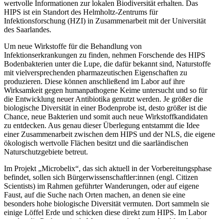
wertvolle Informationen zur lokalen Biodiversität erhalten. Das
HIPS ist ein Standort des Helmholtz-Zentrums für
Infektionsforschung (HZI) in Zusammenarbeit mit der Universität
des Saarlandes.
Um neue Wirkstoffe für die Behandlung von
Infektionserkrankungen zu finden, nehmen Forschende des HIPS
Bodenbakterien unter die Lupe, die dafür bekannt sind, Naturstoffe
mit vielversprechenden pharmazeutischen Eigenschaften zu
produzieren. Diese können anschließend im Labor auf ihre
Wirksamkeit gegen humanpathogene Keime untersucht und so für
die Entwicklung neuer Antibiotika genutzt werden. Je größer die
biologische Diversität in einer Bodenprobe ist, desto größer ist die
Chance, neue Bakterien und somit auch neue Wirkstoffkandidaten
zu entdecken. Aus genau dieser Überlegung entstammt die Idee
einer Zusammenarbeit zwischen dem HIPS und der NLS, die eigene
ökologisch wertvolle Flächen besitzt und die saarländischen
Naturschutzgebiete betreut.
Im Projekt „Microbelix“, das sich aktuell in der Vorbereitungsphase
befindet, sollen sich Bürgerwissenschaftler:innen (engl. Citizen
Scientists) im Rahmen geführter Wanderungen, oder auf eigene
Faust, auf die Suche nach Orten machen, an denen sie eine
besonders hohe biologische Diversität vermuten. Dort sammeln sie
einige Löffel Erde und schicken diese direkt zum HIPS. Im Labor