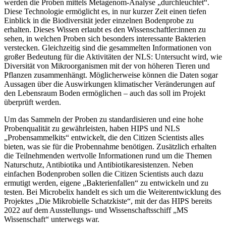
werden die Proben mittels Metagenom-Analyse „durchleuchtet“.
Diese Technologie ermöglicht es, in nur kurzer Zeit einen tiefen
Einblick in die Biodiversität jeder einzelnen Bodenprobe zu
erhalten. Dieses Wissen erlaubt es den Wissenschaftler:innen zu
sehen, in welchen Proben sich besonders interessante Bakterien
verstecken. Gleichzeitig sind die gesammelten Informationen von
großer Bedeutung für die Aktivitäten der NLS: Untersucht wird, wie
Diversität von Mikroorganismen mit der von höheren Tieren und
Pflanzen zusammenhängt. Möglicherweise können die Daten sogar
Aussagen über die Auswirkungen klimatischer Veränderungen auf
den Lebensraum Boden ermöglichen – auch das soll im Projekt
überprüft werden.
Um das Sammeln der Proben zu standardisieren und eine hohe
Probenqualität zu gewährleisten, haben HIPS und NLS
„Probensammelkits“ entwickelt, die den Citizen Scientists alles
bieten, was sie für die Probennahme benötigen. Zusätzlich erhalten
die Teilnehmenden wertvolle Informationen rund um die Themen
Naturschutz, Antibiotika und Antibiotikaresistenzen. Neben
einfachen Bodenproben sollen die Citizen Scientists auch dazu
ermutigt werden, eigene „Bakterienfallen“ zu entwickeln und zu
testen. Bei Microbelix handelt es sich um die Weiterentwicklung des
Projektes „Die Mikrobielle Schatzkiste“, mit der das HIPS bereits
2022 auf dem Ausstellungs- und Wissenschaftsschiff „MS
Wissenschaft“ unterwegs war.