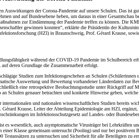
en Auswirkungen der Corona-Pandemie auf unsere Schulen. Das ist gut 
ehmen und auf Bundesebene heben, um daraus in einer Gesamtschau bel
aßnahmen zur Eindämmung der Pandemie treffen zu können. Die KMK ha
enschaftler gewinnen konnten“, erklärte die Präsidentin der Kultusmin
nfektionsforschung (HZI) in Braunschweig, Prof. Gérard Krause, sowie 
dlungsfähigkeit während der COVID-19 Pandemie im Schulbereich erha
, auf deren Grundlage die Zusammenarbeit erfolgt.
 einschlägige Studien zum Infektionsgeschehen an Schulen (Schülerinnen
stematische Auswertung und Bewertung vorhandener Länderdaten zur Bew
 schließlich eine retrospektive Beobachtungsstudie unter Rückgriff auf
iko an Schulen genauer betrachten und konkrete Hinweise geben, welc
ternationalen und nationalen wissenschaftlichen Studien bereits wichti
of. Gérard Krause, Leiter der Abteilung Epidemiologie am HZI, ergänzt
inschränkungen im Infektionsschutzgesetz auf Landes- oder Bundesebene
t es wesentlich, auch asymptomatische Virusträger bei Lehrkräften un
n einer Klasse gemeinsam untersucht (Pooling) und nur bei positivem 
 Testansätzen zu untersuchen und Sicherheit für alle Beteiligten zu er