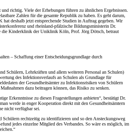
und richtig. Viele der Erhebungen führen zu ähnlichen Ergebnissen.
astbare Zahlen für die gesamte Republik zu haben. Es geht darum,
t deshalb jetzt entsprechende Studien in Auftrag gegeben. Wir
isterkonferenz und rheinland-pfälzische Bildungsministerin Dr.
die Kinderklinik der Uniklinik Köln, Prof. Jörg Dötsch, betraut
lten – Schaffung einer Entscheidungsgrundlage durch
 und Schülern, Lehrkräften und allem weiteren Personal an Schulen)
ertung des Infektionsverlaufs an Schulen als Grundlage für
 Meldedaten der Gesundheitsämter zu Infektionsrisiken von Schülern
he Maßnahmen dazu beitragen können, das Risiko zu senken.
ge Erkenntnisse zu diesen Fragestellungen anbieten“, bestätigt Dr.
, man werde in enger Kooperation direkt mit den Gesundheitsämtern
 nicht verfügbar sei.
d Schülern rechtzeitig zu identifizieren und so den Ansteckungsweg
Befund jedes einzelne Mitglied des Verbandes. So wäre es möglich, im
reichen.“