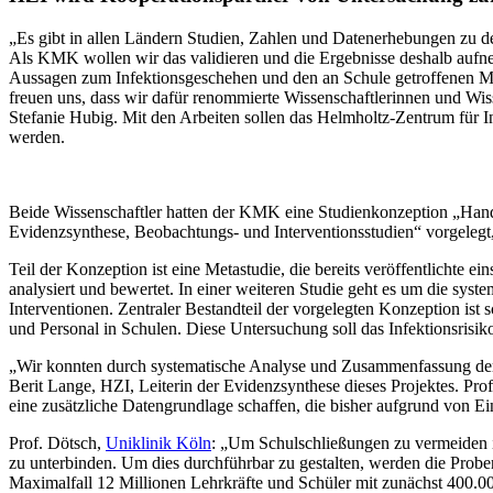
„Es gibt in allen Ländern Studien, Zahlen und Datenerhebungen zu d
Als KMK wollen wir das validieren und die Ergebnisse deshalb aufn
Aussagen zum Infektionsgeschehen und den an Schule getroffenen M
freuen uns, dass wir dafür renommierte Wissenschaftlerinnen und Wiss
Stefanie Hubig. Mit den Arbeiten sollen das Helmholtz-Zentrum für I
werden.
Beide Wissenschaftler hatten der KMK eine Studienkonzeption „Han
Evidenzsynthese, Beobachtungs- und Interventionsstudien“ vorgelegt
Teil der Konzeption ist eine Metastudie, die bereits veröffentlichte
analysiert und bewertet. In einer weiteren Studie geht es um die sy
Interventionen. Zentraler Bestandteil der vorgelegten Konzeption ist
und Personal in Schulen. Diese Untersuchung soll das Infektionsris
„Wir konnten durch systematische Analyse und Zusammenfassung der in
Berit Lange, HZI, Leiterin der Evidenzsynthese dieses Projektes. Pr
eine zusätzliche Datengrundlage schaffen, die bisher aufgrund von E
Prof. Dötsch,
Uniklinik Köln
: „Um Schulschließungen zu vermeiden is
zu unterbinden. Um dies durchführbar zu gestalten, werden die Probe
Maximalfall 12 Millionen Lehrkräfte und Schüler mit zunächst 400.000