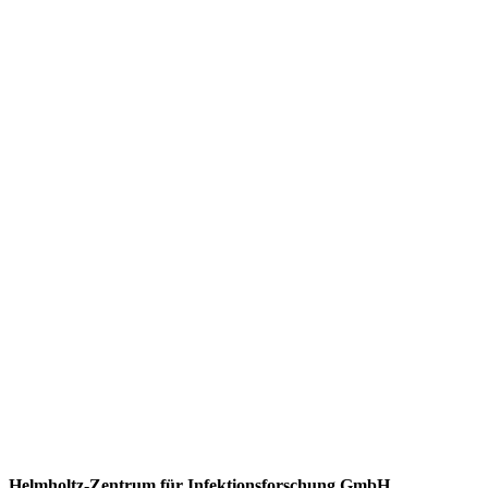
Helmholtz-Zentrum für Infektionsforschung GmbH