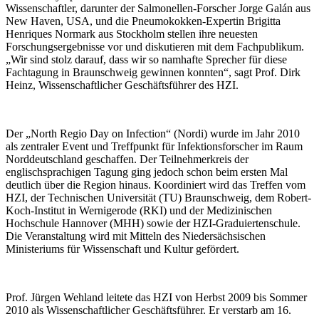
Wissenschaftler, darunter der Salmonellen-Forscher Jorge Galán aus
New Haven, USA, und die Pneumokokken-Expertin Brigitta
Henriques Normark aus Stockholm stellen ihre neuesten
Forschungsergebnisse vor und diskutieren mit dem Fachpublikum.
„Wir sind stolz darauf, dass wir so namhafte Sprecher für diese
Fachtagung in Braunschweig gewinnen konnten“, sagt Prof. Dirk
Heinz, Wissenschaftlicher Geschäftsführer des HZI.
Der „North Regio Day on Infection“ (Nordi) wurde im Jahr 2010
als zentraler Event und Treffpunkt für Infektionsforscher im Raum
Norddeutschland geschaffen. Der Teilnehmerkreis der
englischsprachigen Tagung ging jedoch schon beim ersten Mal
deutlich über die Region hinaus. Koordiniert wird das Treffen vom
HZI, der Technischen Universität (TU) Braunschweig, dem Robert-
Koch-Institut in Wernigerode (RKI) und der Medizinischen
Hochschule Hannover (MHH) sowie der HZI-Graduiertenschule.
Die Veranstaltung wird mit Mitteln des Niedersächsischen
Ministeriums für Wissenschaft und Kultur gefördert.
Prof. Jürgen Wehland leitete das HZI von Herbst 2009 bis Sommer
2010 als Wissenschaftlicher Geschäftsführer. Er verstarb am 16.