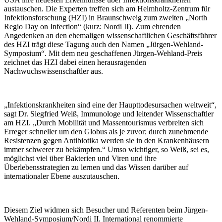
austauschen. Die Experten treffen sich am Helmholtz-Zentrum für
Infektionsforschung (HZI) in Braunschweig zum zweiten „North
Regio Day on Infection“ (kurz: Nordi II). Zum ehrenden
Angedenken an den ehemaligen wissenschaftlichen Geschäftsführer
des HZI trägt diese Tagung auch den Namen „Jürgen-Wehland-
Symposium“. Mit dem neu geschaffenen Jürgen-Wehland-Preis
zeichnet das HZI dabei einen herausragenden
Nachwuchswissenschaftler aus.
„Infektionskrankheiten sind eine der Haupttodesursachen weltweit“,
sagt Dr. Siegfried Weiß, Immunologe und leitender Wissenschaftler
am HZI. „Durch Mobilität und Massentourismus verbreiten sich
Erreger schneller um den Globus als je zuvor; durch zunehmende
Resistenzen gegen Antibiotika werden sie in den Krankenhäusern
immer schwerer zu bekämpfen.“ Umso wichtiger, so Weiß, sei es,
möglichst viel über Bakterien und Viren und ihre
Überlebensstrategien zu lernen und das Wissen darüber auf
internationaler Ebene auszutauschen.
Diesem Ziel widmen sich Besucher und Referenten beim Jürgen-
Wehland-Symposium/Nordi II. International renommierte