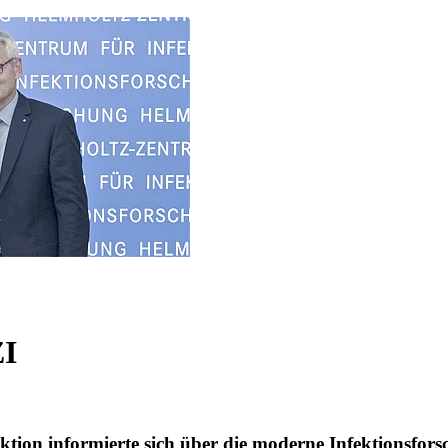
ZI
ktion informierte sich über die moderne Infektionsfor