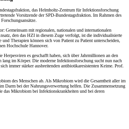
ndestagsfraktion, das Helmholtz-Zentrum für Infektionsforschung
rtretende Vorsitzende der SPD-Bundestagsfraktion. Im Rahmen des
e Forschungsansätze.
vor: Gemeinsam mit regionalen, nationalen und internationalen
atz, den das HZI in diesem Zuge verfolgt, ist die individualisierte
 und Therapien können sich von Patient zu Patient unterscheiden,
schen Hochschule Hannover.
 Herpesviren es geschafft haben, sich über Jahrmillionen an den
n lang im Körper. Die moderne Infektionsforschung sucht nun nach
ich immer stärker ausbreitenden antibiotikaresistenten Keime. Prof.
obiom des Menschen ab. Als Mikrobiom wird die Gesamtheit aller im
el im Darm bei der Nahrungsverwertung helfen. Die Zusammensetzung
le das Mikrobiom bei Infektionskrankheiten und bei deren