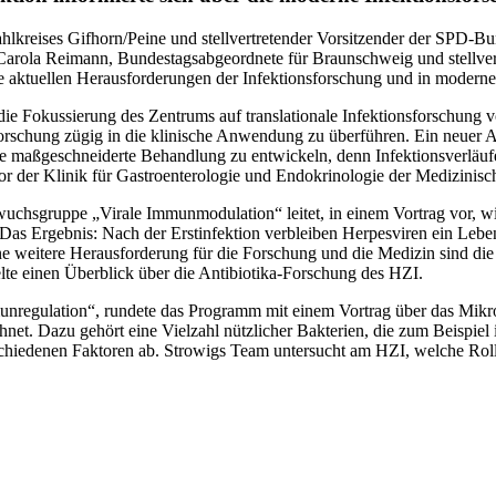
kreises Gifhorn/Peine und stellvertretender Vorsitzender der SPD-Bu
 Carola Reimann, Bundestagsabgeordnete für Braunschweig und stellve
e aktuellen Herausforderungen der Infektionsforschung und in modern
 die Fokussierung des Zentrums auf translationale Infektionsforschung 
orschung zügig in die klinische Anwendung zu überführen. Ein neuer Ans
ne maßgeschneiderte Behandlung zu entwickeln, denn Infektionsverläufe
tor der Klinik für Gastroenterologie und Endokrinologie der Medizini
chsgruppe „Virale Immunmodulation“ leitet, in einem Vortrag vor, wie
as Ergebnis: Nach der Erstinfektion verbleiben Herpesviren ein Lebe
 weitere Herausforderung für die Forschung und die Medizin sind die s
lte einen Überblick über die Antibiotika-Forschung des HZI.
unregulation“, rundete das Programm mit einem Vortrag über das Mikr
et. Dazu gehört eine Vielzahl nützlicher Bakterien, die zum Beispi
rschiedenen Faktoren ab. Strowigs Team untersucht am HZI, welche Rol