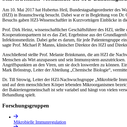
Am 10. Mai 2017 hat Hubertus Heil, Bundestagsabgeordneter des Wahl
(HZI) in Braunschweig besucht. Dabei war er in Begleitung von Dr.
Besuchs gaben HZI-Wissenschaftler in Kurzvorträgen Einblicke in di
Prof. Dirk Heinz, wissenschaftlicher Geschäftsführer des HZI, stellte
Kooperationspartnern ist es das Ziel, Ergebnisse aus der Grundlagenf
Infektionsmedizin. Dabei gehe es darum, für jede Patientengruppe ei
sagte Prof. Michael P. Manns, klinischer Direktor des HZI und Direk
Anschließend stellte Prof. Melanie Brinkmann, die am HZI die Nachwu
Menschen als Wirt anzupassen und sein Immunsystem auszutricksen. D
Angriffspunkten an den Viren, um sie doch loswerden zu können. Eine
Mark Brönstrup, Leiter der Abteilung „Chemische Biologie“, vermitte
Dr. Till Strowig, Leiter der HZI-Nachwuchsgruppe „Mikrobielle Imm
und auf dem menschlichen Körper lebenden Mikroorganismen bezeichn
der Bakteriengemeinschaft ist sehr variabel und hängt von vielen ve
Behandlung spielt.
Forschungs­gruppen
Mikrobielle Immunregulation