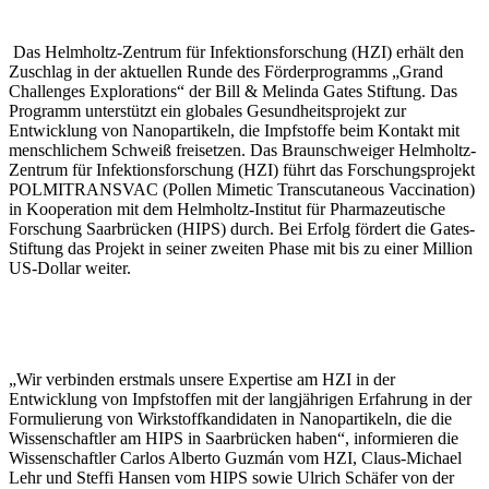
Das Helmholtz-Zentrum für Infektionsforschung (HZI) erhält den
Zuschlag in der aktuellen Runde des Förderprogramms „Grand
Challenges Explorations“ der Bill & Melinda Gates Stiftung. Das
Programm unterstützt ein globales Gesundheitsprojekt zur
Entwicklung von Nanopartikeln, die Impfstoffe beim Kontakt mit
menschlichem Schweiß freisetzen. Das Braunschweiger Helmholtz-
Zentrum für Infektionsforschung (HZI) führt das Forschungsprojekt
POLMITRANSVAC (Pollen Mimetic Transcutaneous Vaccination)
in Kooperation mit dem Helmholtz-Institut für Pharmazeutische
Forschung Saarbrücken (HIPS) durch. Bei Erfolg fördert die Gates-
Stiftung das Projekt in seiner zweiten Phase mit bis zu einer Million
US-Dollar weiter.
„Wir verbinden erstmals unsere Expertise am HZI in der
Entwicklung von Impfstoffen mit der langjährigen Erfahrung in der
Formulierung von Wirkstoffkandidaten in Nanopartikeln, die die
Wissenschaftler am HIPS in Saarbrücken haben“, informieren die
Wissenschaftler Carlos Alberto Guzmán vom HZI, Claus-Michael
Lehr und Steffi Hansen vom HIPS sowie Ulrich Schäfer von der