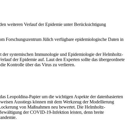
den weiteren Verlauf der Epidemie unter Berücksichtigung
vom Forschungszentrum Jülich verfügbare epidemiologische Daten in
cht der systemischen Immunologie und Epidemiologie der Helmholtz-
erlauf der Epidemie auf. Laut den Experten sollte das übergeordnete
ie Kontrolle über das Virus zu verlieren.
das Leopoldina-Papier um die wichtigen Aspekte der datenbasierten
fenweisen Ausstiegs können mit dem Werkzeug der Modellierung
er Lockerung von Maßnahmen neu bewertet. Die Helmholtz-
 Bewältigung der COVID-19-Infektion leisten, denn breite
 Pandemie.