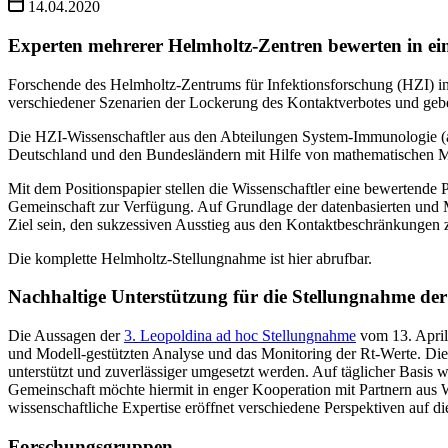
14.04.2020
Experten mehrerer Helmholtz-Zentren bewerten in ein
Forschende des Helmholtz-Zentrums für Infektionsforschung (HZI) i
verschiedener Szenarien der Lockerung des Kontaktverbotes und ge
Die HZI-Wissenschaftler aus den Abteilungen System-Immunologie
Deutschland und den Bundesländern mit Hilfe von mathematischen M
Mit dem Positionspapier stellen die Wissenschaftler eine bewertend
Gemeinschaft zur Verfügung. Auf Grundlage der datenbasierten und Mo
Ziel sein, den sukzessiven Ausstieg aus den Kontaktbeschränkungen zu
Die komplette Helmholtz-Stellungnahme ist hier abrufbar.
Nachhaltige Unterstützung für die Stellungnahme de
Die Aussagen der
3. Leopoldina ad hoc Stellungnahme
vom 13. April
und Modell-gestützten Analyse und das Monitoring der Rt-Werte. Die
unterstützt und zuverlässiger umgesetzt werden. Auf täglicher Basi
Gemeinschaft möchte hiermit in enger Kooperation mit Partnern aus W
wissenschaftliche Expertise eröffnet verschiedene Perspektiven auf d
Forschungs­gruppen