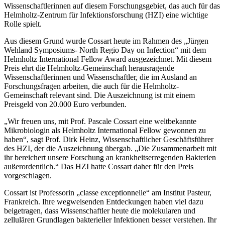
Wissenschaftlerinnen auf diesem Forschungsgebiet, das auch für das
Helmholtz-Zentrum für Infektionsforschung (HZI) eine wichtige
Rolle spielt.
Aus diesem Grund wurde Cossart heute im Rahmen des „Jürgen
Wehland Symposiums- North Regio Day on Infection“ mit dem
Helmholtz International Fellow Award ausgezeichnet. Mit diesem
Preis ehrt die Helmholtz-Gemeinschaft herausragende
Wissenschaftlerinnen und Wissenschaftler, die im Ausland an
Forschungsfragen arbeiten, die auch für die Helmholtz-
Gemeinschaft relevant sind. Die Auszeichnung ist mit einem
Preisgeld von 20.000 Euro verbunden.
„Wir freuen uns, mit Prof. Pascale Cossart eine weltbekannte
Mikrobiologin als Helmholtz International Fellow gewonnen zu
haben“, sagt Prof. Dirk Heinz, Wissenschaftlicher Geschäftsführer
des HZI, der die Auszeichnung übergab. „Die Zusammenarbeit mit
ihr bereichert unsere Forschung an krankheitserregenden Bakterien
außerordentlich.“ Das HZI hatte Cossart daher für den Preis
vorgeschlagen.
Cossart ist Professorin „classe exceptionnelle“ am Institut Pasteur,
Frankreich. Ihre wegweisenden Entdeckungen haben viel dazu
beigetragen, dass Wissenschaftler heute die molekularen und
zellulären Grundlagen bakterieller Infektionen besser verstehen. Ihr