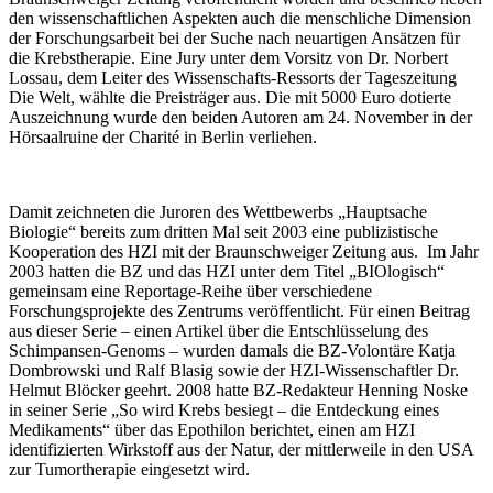
den wissenschaftlichen Aspekten auch die menschliche Dimension
der Forschungsarbeit bei der Suche nach neuartigen Ansätzen für
die Krebstherapie. Eine Jury unter dem Vorsitz von Dr. Norbert
Lossau, dem Leiter des Wissenschafts-Ressorts der Tageszeitung
Die Welt, wählte die Preisträger aus. Die mit 5000 Euro dotierte
Auszeichnung wurde den beiden Autoren am 24. November in der
Hörsaalruine der Charité in Berlin verliehen.
Damit zeichneten die Juroren des Wettbewerbs „Hauptsache
Biologie“ bereits zum dritten Mal seit 2003 eine publizistische
Kooperation des HZI mit der Braunschweiger Zeitung aus. Im Jahr
2003 hatten die BZ und das HZI unter dem Titel „BIOlogisch“
gemeinsam eine Reportage-Reihe über verschiedene
Forschungsprojekte des Zentrums veröffentlicht. Für einen Beitrag
aus dieser Serie – einen Artikel über die Entschlüsselung des
Schimpansen-Genoms – wurden damals die BZ-Volontäre Katja
Dombrowski und Ralf Blasig sowie der HZI-Wissenschaftler Dr.
Helmut Blöcker geehrt. 2008 hatte BZ-Redakteur Henning Noske
in seiner Serie „So wird Krebs besiegt – die Entdeckung eines
Medikaments“ über das Epothilon berichtet, einen am HZI
identifizierten Wirkstoff aus der Natur, der mittlerweile in den USA
zur Tumortherapie eingesetzt wird.