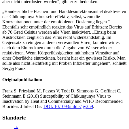
aber nicht unterdosiert werden“, gibt er zu bedenken.
„Handelsübliche Flächen- und Handdesinfektionsmittel deaktivieren
das Chikungunya Virus sehr effektiv, selbst, wenn die
Konzentrationen unter der empfohlenen Dosierung liegen.“
Ebenfalls sehr empfindlich reagiert das Virus auf Erhitzen: Bereits
ab 70 Grad Celsius werden alle Viren inaktiviert. „Einzig beim
Austrocknen zeigt sich das Virus recht widerstandsfähig. Im
Gegensatz zu einigen anderen verwandten Viren, konnten wir es
nach dem Eintrocknen durch die Zugabe von Wasser wieder
reaktivieren. Wenn Körperflüssigkeiten mit hohem Virustiter auf
einer Oberfläche eintrocknen, besteht hier ein gewisses Risiko. Man
sollte also nicht leichtfertig mit Proben Infizierter umgehen“, schließt
Sergej Franz.
Originalpublikation:
Franz S, Friesland M, Passos V, Todt D, Simmons G, Goffinet C,
Steinmann E (2018) Susceptibility of Chikungunya Virus to
Inactivation by Heat and Commercially and WHO-Recommended
Biocides. J Infect Dis.
DOI: 10.1093/infdis/jiy359
.
Standorte