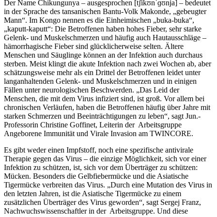
Der Name Chikungunya – ausgesprochen [tʃikʊnˈɡʊnja] – bedeutet
in der Sprache des tansanischen Bantu-Volk Makonde, „gebeugter
Mann“. Im Kongo nennen es die Einheimischen „buka-buka“,
„kaputt-kaputt“: Die Betroffenen haben hohes Fieber, sehr starke
Gelenk- und Muskelschmerzen und häufig auch Hautausschläge –
hämorrhagische Fieber sind glücklicherweise selten. Ältere
Menschen und Säuglinge können an der Infektion auch durchaus
sterben. Meist klingt die akute Infektion nach zwei Wochen ab, aber
schätzungsweise mehr als ein Drittel der Betroffenen leidet unter
langanhaltenden Gelenk- und Muskelschmerzen und in einigen
Fällen unter neurologischen Beschwerden. „Das Leid der
Menschen, die mit dem Virus infiziert sind, ist groß. Vor allem bei
chronischen Verläufen, haben die Betroffenen häufig über Jahre mit
starken Schmerzen und Beeinträchtigungen zu leben“, sagt Jun.-
Professorin Christine Goffinet, Leiterin der Arbeitsgruppe
Angeborene Immunität und Virale Invasion am TWINCORE.
Es gibt weder einen Impfstoff, noch eine spezifische antivirale
Therapie gegen das Virus – die einzige Möglichkeit, sich vor einer
Infektion zu schützen, ist, sich vor dem Überträger zu schützen:
Mücken. Besonders die Gelbfiebermücke und die Asiatische
Tigermücke verbreiten das Virus. „Durch eine Mutation des Virus in
den letzten Jahren, ist die Asiatische Tigermücke zu einem
zusätzlichen Überträger des Virus geworden“, sagt Sergej Franz,
Nachwuchswissenschaftler in der Arbeitsgruppe. Und diese