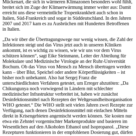
Mückenart, die sich in wärmeren Klimazonen besonders wohl fühlt,
breitet sich im Zuge der Klimaerwärmung immer weiter aus: Damit
erreicht uns diese vermeintliche Tropenkrankheit auch schon in
Italien, Süd-Frankreich und sogar in Süddeutschland. In den Jahren
2007 und 2017 kam es zu Ausbrüchen mit Hunderten Betroffenen
in Italien.
„Da wir über die Übertragungswege nur wenig wissen, die Zahl der
Infektionen steigt und das Virus jetzt auch in unseren Kliniken
ankommt, ist es wichtig zu wissen, wie wir uns vor dem Virus
schützen können“, sagt Eike Steinmann, Leiter der Abteilung für
Molekulare und Medizinische Virologie an der Ruhr-Universität
Bochum. Ob das Virus von Mensch zu Mensch übertragen werden
kann – über Blut, Speichel oder andere Körperflüssigkeiten – ist
bisher noch unbekannt. Also hat Sergej Franz die
unterschiedlichsten Verfahren getestet, um Erreger abzutöten: „Da
Chikungunya noch vorwiegend in Ländern mit schlechter
medizinischer Infrastruktur verbreitet ist, haben wir zunächst
Desinfektionsmittel nach Rezepten der Weltgesundheitsorganisation
WHO getestet.“ Die WHO stellt seit vielen Jahren zwei Rezepte zur
Verfügung, nach denen Desinfektionsmittel mit einfachen Mitteln
direkt in Krisengebieten angemischt werden können. Sie kosten nur
etwa ein Zehntel vorgemischter Markenprodukte und basieren im
Wesentlichen auf den Alkoholen Ethanol und Isopropanol. „Diese
Rezepturen funktionieren in der empfohlenen Dosierung gut, dürfen