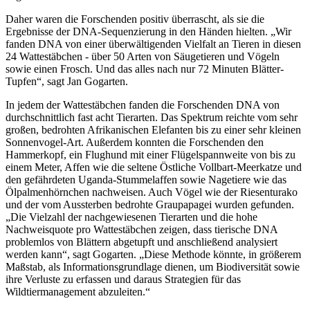
Daher waren die Forschenden positiv überrascht, als sie die
Ergebnisse der DNA-Sequenzierung in den Händen hielten. „Wir
fanden DNA von einer überwältigenden Vielfalt an Tieren in diesen
24 Wattestäbchen - über 50 Arten von Säugetieren und Vögeln
sowie einen Frosch. Und das alles nach nur 72 Minuten Blätter-
Tupfen“, sagt Jan Gogarten.
In jedem der Wattestäbchen fanden die Forschenden DNA von
durchschnittlich fast acht Tierarten. Das Spektrum reichte vom sehr
großen, bedrohten Afrikanischen Elefanten bis zu einer sehr kleinen
Sonnenvogel-Art. Außerdem konnten die Forschenden den
Hammerkopf, ein Flughund mit einer Flügelspannweite von bis zu
einem Meter, Affen wie die seltene Östliche Vollbart-Meerkatze und
den gefährdeten Uganda-Stummelaffen sowie Nagetiere wie das
Ölpalmenhörnchen nachweisen. Auch Vögel wie der Riesenturako
und der vom Aussterben bedrohte Graupapagei wurden gefunden.
„Die Vielzahl der nachgewiesenen Tierarten und die hohe
Nachweisquote pro Wattestäbchen zeigen, dass tierische DNA
problemlos von Blättern abgetupft und anschließend analysiert
werden kann“, sagt Gogarten. „Diese Methode könnte, in größerem
Maßstab, als Informationsgrundlage dienen, um Biodiversität sowie
ihre Verluste zu erfassen und daraus Strategien für das
Wildtiermanagement abzuleiten.“