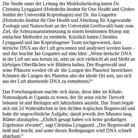
Die Studie unter der Leitung der Molekularökolog:innen Dr.
Christina Lynggaard (Helmholtz-Institut für One Health und Globes
Institut der Universität Kopenhagen) und Dr. Jan Gogarten
(Helmholtz-Institut für One Health und Abteilung für Angewandte
Zoologie und Naturschutz an der Universität Greifswald) hatte zum
Ziel, die Artenzusammensetzung in einem bestimmten Biotop mit
einfachen Methoden zu ermitteln. Kürzlich hatten Christina
Lynggaard und das Kopenhagener Team nachgewiesen, dass
tierische DNA aus der Luft gewonnen und analysiert werden kann -
und das brachte Jan Gogarten auf eine Idee: „Wenn tierische DNA
in der Luft um uns herum ist, setzt sie sich vielleicht ab und bleibt an
klebrigen Oberflächen wie Blättern haften. Der Regenwald und
seine Pflanzen werden oft als 'die Lungen des Planeten' bezeichnet.
Könnten die Lungen des Planeten also der ideale Ort sein, um sich
aus der Luft absetzende DNA zu entnehmen?“
Das Forschungsteam machte sich daran, diese Idee im Kibale-
Nationalpark in Uganda zu testen, der für seine reiche Tierwelt
bekannt ist und Biologen seit Jahrzehnten anzieht. Das Team begab
sich mit 24 Wattestäbchen in den dichten tropischen Regenwald und
hatte die ungewöhnliche Aufgabe, damit jeweils drei Minuten lang
Blätter abzutupfen. „Ehrlich gesagt haben wir keine großartigen
Ergebnisse erwartet“, sagt Christina Lynggaard. „Der Regenwald ist
heiß und feucht, und unter diesen Bedingungen wird DNA schnell
abgebaut.“