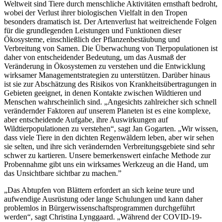
Weltweit sind Tiere durch menschliche Aktivitäten ernsthaft bedroht,
wobei der Verlust ihrer biologischen Vielfalt in den Tropen
besonders dramatisch ist. Der Artenverlust hat weitreichende Folgen
für die grundlegenden Leistungen und Funktionen dieser
Ökosysteme, einschließlich der Pflanzenbestäubung und
Verbreitung von Samen. Die Überwachung von Tierpopulationen ist
daher von entscheidender Bedeutung, um das Ausmaß der
Veränderung in Ökosystemen zu verstehen und die Entwicklung
wirksamer Managementstrategien zu unterstützen. Darüber hinaus
ist sie zur Abschätzung des Risikos von Krankheitsübertragungen in
Gebieten geeignet, in denen Kontakte zwischen Wildtieren und
Menschen wahrscheinlich sind. „Angesichts zahlreicher sich schnell
verändernder Faktoren auf unserem Planeten ist es eine komplexe,
aber entscheidende Aufgabe, ihre Auswirkungen auf
Wildtierpopulationen zu verstehen“, sagt Jan Gogarten. „Wir wissen,
dass viele Tiere in den dichten Regenwäldern leben, aber wir sehen
sie selten, und ihre sich verändernden Verbreitungsgebiete sind sehr
schwer zu kartieren. Unsere bemerkenswert einfache Methode zur
Probennahme gibt uns ein wirksames Werkzeug an die Hand, um
das Unsichtbare sichtbar zu machen.”
„Das Abtupfen von Blättern erfordert an sich keine teure und
aufwendige Ausrüstung oder lange Schulungen und kann daher
problemlos in Bürgerwissenschaftsprogrammen durchgeführt
werden“, sagt Christina Lynggaard. „Während der COVID-19-