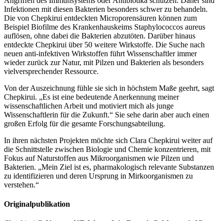
Angriffen des Immunsystems oder Antibiotika schützen. Daher sind
Infektionen mit diesen Bakterien besonders schwer zu behandeln.
Die von Chepkirui entdeckten Microporensäuren können zum
Beispiel Biofilme des Krankenhauskeims Staphylococcos aureus
auflösen, ohne dabei die Bakterien abzutöten. Darüber hinaus
entdeckte Chepkirui über 50 weitere Wirkstoffe. Die Suche nach
neuen anti-infektiven Wirkstoffen führt Wissenschaftler immer
wieder zurück zur Natur, mit Pilzen und Bakterien als besonders
vielversprechender Ressource.
Von der Auszeichnung fühle sie sich in höchstem Maße geehrt, sagt
Chepkirui. „Es ist eine bedeutende Anerkennung meiner
wissenschaftlichen Arbeit und motiviert mich als junge
Wissenschaftlerin für die Zukunft.“ Sie sehe darin aber auch einen
großen Erfolg für die gesamte Forschungsabteilung.
In ihren nächsten Projekten möchte sich Clara Chepkirui weiter auf
die Schnittstelle zwischen Biologie und Chemie konzentrieren, mit
Fokus auf Naturstoffen aus Mikroorganismen wie Pilzen und
Bakterien. „Mein Ziel ist es, pharmakologisch relevante Substanzen
zu identifizieren und deren Ursprung in Mirkoorganismen zu
verstehen.“
Originalpublikation