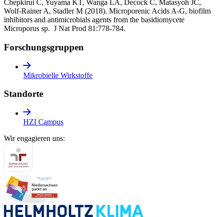
Chepkirui C, Yuyama KT, Wanga LA, Decock C, Matasyoh JC,
Wolf-Rainer A, Stadler M (2018). Microporenic Acids A-G, biofilm
inhibitors and antimicrobials agents from the basidiomycete
Microporus sp. J Nat Prod 81:778-784.
Forschungs­gruppen
Mikrobielle Wirkstoffe
Standorte
HZI Campus
Wir engagieren uns: