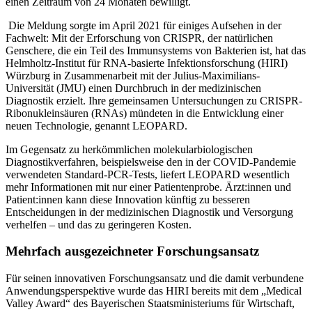
einen Zeitraum von 24 Monaten bewilligt.
Die Meldung sorgte im April 2021 für einiges Aufsehen in der
Fachwelt: Mit der Erforschung von CRISPR, der natürlichen
Genschere, die ein Teil des Immunsystems von Bakterien ist, hat das
Helmholtz-Institut für RNA-basierte Infektionsforschung (HIRI)
Würzburg in Zusammenarbeit mit der Julius-Maximilians-
Universität (JMU) einen Durchbruch in der medizinischen
Diagnostik erzielt. Ihre gemeinsamen Untersuchungen zu CRISPR-
Ribonukleinsäuren (RNAs) mündeten in die Entwicklung einer
neuen Technologie, genannt LEOPARD.
Im Gegensatz zu herkömmlichen molekularbiologischen
Diagnostikverfahren, beispielsweise den in der COVID-Pandemie
verwendeten Standard-PCR-Tests, liefert LEOPARD wesentlich
mehr Informationen mit nur einer Patientenprobe. Ärzt:innen und
Patient:innen kann diese Innovation künftig zu besseren
Entscheidungen in der medizinischen Diagnostik und Versorgung
verhelfen – und das zu geringeren Kosten.
Mehrfach ausgezeichneter Forschungsansatz
Für seinen innovativen Forschungsansatz und die damit verbundene
Anwendungsperspektive wurde das HIRI bereits mit dem „Medical
Valley Award“ des Bayerischen Staatsministeriums für Wirtschaft,