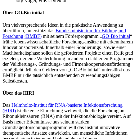
Jörg Vogel, HIRI-Direktor
Über GO-Bio initial
Um vielversprechende Ideen in die praktische Anwendung zu
überführen, unterstützt das
Bundesministerium für Bildung und
Forschung (BMBF)
mit seinem Förderprogramm „
GO-Bio initial
“
frühe lebenswissenschaftliche Forschungsansätze mit erkennbarem
Innovationspotenzial. Innerhalb einer Sondierungs- sowie einer
Machbarkeitsphase sollen die geförderten Projekte einen Reifegrad
erzielen, der eine Weiterführung in anderen etablierten Programmen
der Validierungs-, Gründungs- und Firmenkooperationsförderung
ermöglicht. Mit den Geldern von „GO-Bio initial“ unterstützt das
BMBF nur die tatsächlich entstehenden zuwendungsfähigen
Selbstkosten.
Über das HIRI
Das
Helmholtz-Institut für RNA-basierte Infektionsforschung
(HIRI)
ist die erste Einrichtung weltweit, die die Forschung an
Ribonukleinsäuren (RNA) mit der Infektionsbiologie vereint. Auf
Basis neuer Erkenntnisse aus seinem starken
Grundlagenforschungsprogramm will das Institut innovative
therapeutische Ansätze entwickeln, um menschliche Infektionen
besser diagnostizieren und behandeln zu können.