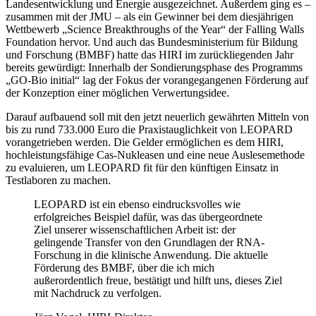
Landesentwicklung und Energie ausgezeichnet. Außerdem ging es –
zusammen mit der JMU – als ein Gewinner bei dem diesjährigen
Wettbewerb „Science Breakthroughs of the Year“ der Falling Walls
Foundation hervor. Und auch das Bundesministerium für Bildung
und Forschung (BMBF) hatte das HIRI im zurückliegenden Jahr
bereits gewürdigt: Innerhalb der Sondierungsphase des Programms
„GO-Bio initial“ lag der Fokus der vorangegangenen Förderung auf
der Konzeption einer möglichen Verwertungsidee.
Darauf aufbauend soll mit den jetzt neuerlich gewährten Mitteln von
bis zu rund 733.000 Euro die Praxistauglichkeit von LEOPARD
vorangetrieben werden. Die Gelder ermöglichen es dem HIRI,
hochleistungsfähige Cas-Nukleasen und eine neue Auslesemethode
zu evaluieren, um LEOPARD fit für den künftigen Einsatz in
Testlaboren zu machen.
LEOPARD ist ein ebenso eindrucksvolles wie
erfolgreiches Beispiel dafür, was das übergeordnete
Ziel unserer wissenschaftlichen Arbeit ist: der
gelingende Transfer von den Grundlagen der RNA-
Forschung in die klinische Anwendung. Die aktuelle
Förderung des BMBF, über die ich mich
außerordentlich freue, bestätigt und hilft uns, dieses Ziel
mit Nachdruck zu verfolgen.