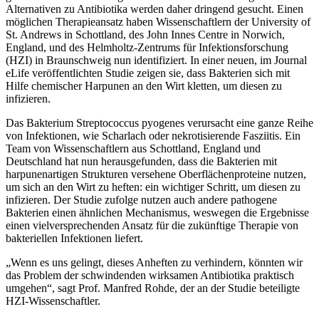
Alternativen zu Antibiotika werden daher dringend gesucht. Einen
möglichen Therapieansatz haben Wissenschaftlern der University of
St. Andrews in Schottland, des John Innes Centre in Norwich,
England, und des Helmholtz-Zentrums für Infektionsforschung
(HZI) in Braunschweig nun identifiziert. In einer neuen, im Journal
eLife veröffentlichten Studie zeigen sie, dass Bakterien sich mit
Hilfe chemischer Harpunen an den Wirt kletten, um diesen zu
infizieren.
Das Bakterium Streptococcus pyogenes verursacht eine ganze Reihe
von Infektionen, wie Scharlach oder nekrotisierende Fasziitis. Ein
Team von Wissenschaftlern aus Schottland, England und
Deutschland hat nun herausgefunden, dass die Bakterien mit
harpunenartigen Strukturen versehene Oberflächenproteine nutzen,
um sich an den Wirt zu heften: ein wichtiger Schritt, um diesen zu
infizieren. Der Studie zufolge nutzen auch andere pathogene
Bakterien einen ähnlichen Mechanismus, weswegen die Ergebnisse
einen vielversprechenden Ansatz für die zukünftige Therapie von
bakteriellen Infektionen liefert.
„Wenn es uns gelingt, dieses Anheften zu verhindern, könnten wir
das Problem der schwindenden wirksamen Antibiotika praktisch
umgehen“, sagt Prof. Manfred Rohde, der an der Studie beteiligte
HZI-Wissenschaftler.