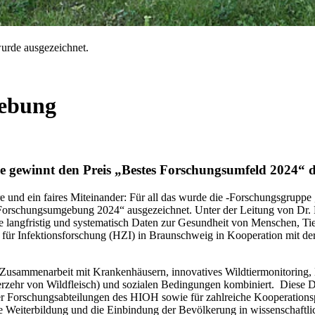
urde ausgezeichnet.
gebung
 gewinnt den Preis „Bestes Forschungsumfeld 2024“
e und ein faires Miteinander: Für all das wurde die -Forschungsgrupp
Forschungsumgebung 2024“ ausgezeichnet. Unter der Leitung von Dr
ie langfristig und systematisch Daten zur Gesundheit von Menschen,
ür Infektionsforschung (HZI) in Braunschweig in Kooperation mit der 
n Zusammenarbeit mit Krankenhäusern, innovatives Wildtiermonitoring
erzehr von Wildfleisch) und sozialen Bedingungen kombiniert. Diese 
der Forschungsabteilungen des HIOH sowie für zahlreiche Kooperation
che Weiterbildung und die Einbindung der Bevölkerung in wissenschaftl