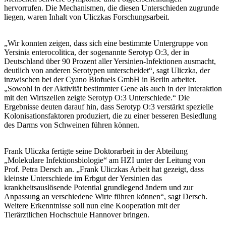
hervorrufen. Die Mechanismen, die diesen Unterschieden zugrunde
liegen, waren Inhalt von Uliczkas Forschungsarbeit.
„Wir konnten zeigen, dass sich eine bestimmte Untergruppe von
Yersinia enterocolitica, der sogenannte Serotyp O:3, der in
Deutschland über 90 Prozent aller Yersinien-Infektionen ausmacht,
deutlich von anderen Serotypen unterscheidet“, sagt Uliczka, der
inzwischen bei der Cyano Biofuels GmbH in Berlin arbeitet.
„Sowohl in der Aktivität bestimmter Gene als auch in der Interaktion
mit den Wirtszellen zeigte Serotyp O:3 Unterschiede.“ Die
Ergebnisse deuten darauf hin, dass Serotyp O:3 verstärkt spezielle
Kolonisationsfaktoren produziert, die zu einer besseren Besiedlung
des Darms von Schweinen führen können.
Frank Uliczka fertigte seine Doktorarbeit in der Abteilung
„Molekulare Infektionsbiologie“ am HZI unter der Leitung von
Prof. Petra Dersch an. „Frank Uliczkas Arbeit hat gezeigt, dass
kleinste Unterschiede im Erbgut der Yersinien das
krankheitsauslösende Potential grundlegend ändern und zur
Anpassung an verschiedene Wirte führen können“, sagt Dersch.
Weitere Erkenntnisse soll nun eine Kooperation mit der
Tierärztlichen Hochschule Hannover bringen.