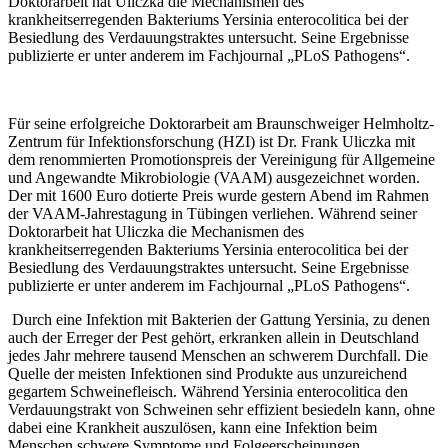
Doktorarbeit hat Uliczka die Mechanismen des
krankheitserregenden Bakteriums Yersinia enterocolitica bei der
Besiedlung des Verdauungstraktes untersucht. Seine Ergebnisse
publizierte er unter anderem im Fachjournal „PLoS Pathogens“.
Für seine erfolgreiche Doktorarbeit am Braunschweiger Helmholtz-
Zentrum für Infektionsforschung (HZI) ist Dr. Frank Uliczka mit
dem renommierten Promotionspreis der Vereinigung für Allgemeine
und Angewandte Mikrobiologie (VAAM) ausgezeichnet worden.
Der mit 1600 Euro dotierte Preis wurde gestern Abend im Rahmen
der VAAM-Jahrestagung in Tübingen verliehen. Während seiner
Doktorarbeit hat Uliczka die Mechanismen des
krankheitserregenden Bakteriums Yersinia enterocolitica bei der
Besiedlung des Verdauungstraktes untersucht. Seine Ergebnisse
publizierte er unter anderem im Fachjournal „PLoS Pathogens“.
Durch eine Infektion mit Bakterien der Gattung Yersinia, zu denen
auch der Erreger der Pest gehört, erkranken allein in Deutschland
jedes Jahr mehrere tausend Menschen an schwerem Durchfall. Die
Quelle der meisten Infektionen sind Produkte aus unzureichend
gegartem Schweinefleisch. Während Yersinia enterocolitica den
Verdauungstrakt von Schweinen sehr effizient besiedeln kann, ohne
dabei eine Krankheit auszulösen, kann eine Infektion beim
Menschen schwere Symptome und Folgeerscheinungen