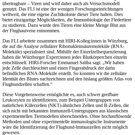
übertragbare – Viren und wird daher auch als Versuchsmodell
genutzt. Das FLI ist eine der wenigen Forschungseinrichtungen
weltweit, die eine eigene Zuchtkolonie dieser Tiere halten. Dies
bietet einzigartige Möglichkeiten, die Immunbiologie der Fledertiere
zu studieren. Dazu wurde den Tieren eine kleine Menge Blut aus
der Flughautvene entnommen.
Das FLI arbeitete zusammen mit HIRI-Kolleg:innen in Würzburg,
die auf die Analyse zellulärer Ribonukleinsäuremoleküle (RNA-
Moleküle) spezialisiert sind. Mithilfe der Einzelzellsequenzierung
haben die Würzburger Expert:innen jedes Blutkörperchen einzeln
entschlüsselt. HIRI-Forscher Emmanuel Saliba sagt: „Wir haben
jede Zelle durchleuchtet und einen Fingerabdruck der darin
befindlichen RNA-Moleküle erstellt. So konnten wir die zelluläre
Identität des Blutes nachzeichnen und den bislang größten Atlas von
Flughundzellen schaffen.“
Diese Vorgehensweise ermöglichte es, auch schwer greifbare
Leukozyten zu identifizieren, zum Beispiel Untergruppen von
natürlichen Killerzellen (NKT)-ähnlichen Zellen und B-Zellen, die
sich nicht mit bekannten Immunzell-Untergruppen aus klassischen
experimentellen Tiermodellen überschneiden. Ohne hochauflösende
Methoden und ohne experimentelle immunologische Instrumente
wäre die Identifizierung der Flughund-Immunzellen nicht möglich
gewesen.