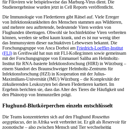
für Filoviren wie beispielsweise das Marburg-Virus dient. Die
Studienergebnisse wurden jetzt in Cell Reports veröffentlicht.
Die Immunologie von Fledertieren gibt Rätsel auf. Viele Erreger
von Infektionskrankheiten des Menschen stammen aus Wildtieren,
und mehrere neu auftretende, bedeutende Viren werden von
Flughunden übertragen. Obwohl sie hochinfektiöse Viren verbreiten
können, werden sie selbst kaum krank, und es ist nur wenig über
das Immunsystem dieser nachtaktiven Lebewesen bekannt. Die
Forschungsgruppe von Anca Dorhoi am
Friedrich-Loeffler-Institut
(FLI)
in Greifswald hat nun mit FLI-Kolleg:innen sowie gemeinsam
mit der Forschungsgruppe von Emmanuel Saliba am Helmholtz-
Institut für RNA-basierte Infektionsforschung (HIRI) in Würzburg –
einem Standort des Braunschweiger Helmholtz-Zentrums für
Infektionsforschung (HZI) in Kooperation mit der Julius-
Maximilians-Universität (JMU) Würzburg – die Komplexität der
zirkulierenden Leukozyten bei diesen Fledertieren kartiert. Im
Ergebnis berichten sie, dass das Alter des Tieres die Häufigkeit und
den Phänotyp von Immunzellen prägt.
Flughund-Blutkörperchen einzeln entschlüsselt
Die Teams konzentrierten sich auf den Flughund
Rousettus
aegyptiacus
, der in Afrika weit verbreitet ist. Er gilt als Reservoir für
zoonotische – also zwischen Mensch und Tier wechselseitig