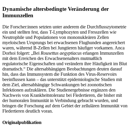
Dynamische altersbedingte Veränderung der
Immunzellen
Die Forscher:innen setzten unter anderem die Durchflusszytometrie
ein und stellten fest, dass T-Lymphozyten und Fresszellen wie
Neutrophile und Populationen von mononukleären Zellen
myeloischen Ursprungs bei erwachsenen Flughunden angereichert
waren, während B-Zellen bei Jungtieren häufiger vorkamen. Anca
Dorhoi folgert: „Bei
Rousettus aegyptiacus
erlangen Immunzellen
mit dem Erreichen des Erwachsenenalters mutmaßlich
regulatorische Eigenschaften und verändern ihre Häufigkeit im Blut
dramatisch.“ Die altersabhängigen Beobachtungen deuten darauf
hin, dass das Immunsystem die Funktion des Virus-Reservoirs
beeinflussen kann – das unterstützt epidemiologische Studien mit
dem Ziel, altersabhängige Schwankungen bei zoonotischen
Infektionen aufzuklären. Die Studienergebnisse ergänzen den
Nachweis von Krankheitstoleranz bei Fledertieren, die bisher mit
der humoralen Immunität in Verbindung gebracht wurden, und
bringen die Forschung auf dem Gebiet der zellulären Immunität von
Fledertieren deutlich voran.
Originalpublikation