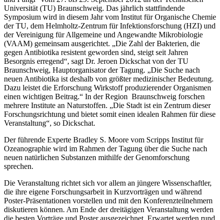
Universität (TU) Braunschweig. Das jährlich stattfindende
Symposium wird in diesem Jahr vom Institut für Organische Chemie
der TU, dem Helmholtz-Zentrum für Infektionsforschung (HZI) und
der Vereinigung für Allgemeine und Angewandte Mikrobiologie
(VAAM) gemeinsam ausgerichtet. „Die Zahl der Bakterien, die
gegen Antibiotika resistent geworden sind, steigt seit Jahren
Besorgnis erregend“, sagt Dr. Jeroen Dickschat von der TU
Braunschweig, Hauptorganisator der Tagung. „Die Suche nach
neuen Antibiotika ist deshalb von größter medizinischer Bedeutung.
Dazu leistet die Erforschung Wirkstoff produzierender Organismen
einen wichtigen Beitrag.“ In der Region Braunschweig forschen
mehrere Institute an Naturstoffen. „Die Stadt ist ein Zentrum dieser
Forschungsrichtung und bietet somit einen idealen Rahmen für diese
Veranstaltung“, so Dickschat.
Der führende Experte Bradley S. Moore vom Scripps Institut für
Ozeanographie wird im Rahmen der Tagung über die Suche nach
neuen natürlichen Substanzen mithilfe der Genomforschung
sprechen.
Die Veranstaltung richtet sich vor allem an jüngere Wissenschaftler,
die ihre eigene Forschungsarbeit in Kurzvorträgen und während
Poster-Präsentationen vorstellen und mit den Konferenzteilnehmern
diskutieren können. Am Ende der dreitägigen Veranstaltung werden
die besten Vorträge und Poster ausgezeichnet. Erwartet werden rund