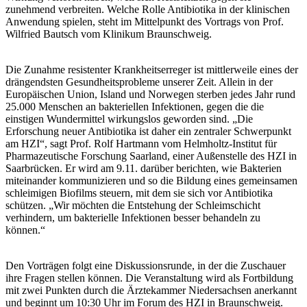
zunehmend verbreiten. Welche Rolle Antibiotika in der klinischen
Anwendung spielen, steht im Mittelpunkt des Vortrags von Prof.
Wilfried Bautsch vom Klinikum Braunschweig.
Die Zunahme resistenter Krankheitserreger ist mittlerweile eines der
drängendsten Gesundheitsprobleme unserer Zeit. Allein in der
Europäischen Union, Island und Norwegen sterben jedes Jahr rund
25.000 Menschen an bakteriellen Infektionen, gegen die die
einstigen Wundermittel wirkungslos geworden sind. „Die
Erforschung neuer Antibiotika ist daher ein zentraler Schwerpunkt
am HZI“, sagt Prof. Rolf Hartmann vom Helmholtz-Institut für
Pharmazeutische Forschung Saarland, einer Außenstelle des HZI in
Saarbrücken. Er wird am 9.11. darüber berichten, wie Bakterien
miteinander kommunizieren und so die Bildung eines gemeinsamen
schleimigen Biofilms steuern, mit dem sie sich vor Antibiotika
schützen. „Wir möchten die Entstehung der Schleimschicht
verhindern, um bakterielle Infektionen besser behandeln zu
können.“
Den Vorträgen folgt eine Diskussionsrunde, in der die Zuschauer
ihre Fragen stellen können. Die Veranstaltung wird als Fortbildung
mit zwei Punkten durch die Ärztekammer Niedersachsen anerkannt
und beginnt um 10:30 Uhr im Forum des HZI in Braunschweig.