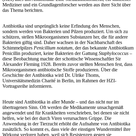
Mediziner und ein Grundlagenforscher werden aus ihrer Sicht über
das Thema berichten.
Antibiotika sind ursprünglich keine Erfindung des Menschen,
sondern werden von Bakterien und Pilzen produziert. Um sich zu
schützen, stellen Mikroorganismen Substanzen her, die für andere
Bakterien giftig sind. Daher wachsen in der Nachbarschaft des
Schimmelpilzes
Penicillium notatum
, der das bekannte Antibiotikum
Penicillin produziert, keine Bakterien der Gattung
Staphylococcus
–
diese Beobachtung machte der schottische Wissenschaftler Sir
Alexander Fleming 1928. Bereits zuvor stellten Menschen fest, dass
Mikroorganismen antibiotische Stoffe produzieren. Über die
Geschichte der Antibiotika wird Dr. Ulrike Thoms,
Universitätsmedizin Charité in Berlin, im Rahmen der HZI-
Vortragsreihe informieren.
Heute sind Antibiotika in aller Munde – und das nicht nur im
übertragenen Sinn. Oft werden die Medikamente unsachgemäß
angewendet und für Krankheiten verschrieben, bei denen sie nicht
helfen, wie bei der durch Viren verursachten Grippe. Die
Anwendung in der Tierzucht erhöht die Aufnahme von Antibiotika
zusätzlich. So kommt es, dass viele der einstigen Wundermittel ihre
Wirkung verloren haben, weil sich Resistenzen gegen sie