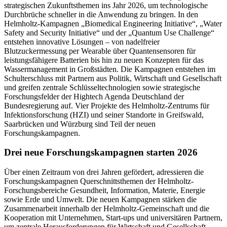
strategischen Zukunftsthemen ins Jahr 2026, um technologische
Durchbrüche schneller in die Anwendung zu bringen. In den
Helmholtz-Kampagnen „Biomedical Engineering Initiative“, „Water
Safety and Security Initiative“ und der „Quantum Use Challenge“
entstehen innovative Lösungen – von nadelfreier
Blutzuckermessung per Wearable über Quantensensoren für
leistungsfähigere Batterien bis hin zu neuen Konzepten für das
Wassermanagement in Großstädten. Die Kampagnen entstehen im
Schulterschluss mit Partnern aus Politik, Wirtschaft und Gesellschaft
und greifen zentrale Schlüsseltechnologien sowie strategische
Forschungsfelder der Hightech Agenda Deutschland der
Bundesregierung auf. Vier Projekte des Helmholtz-Zentrums für
Infektionsforschung (HZI) und seiner Standorte in Greifswald,
Saarbrücken und Würzburg sind Teil der neuen
Forschungskampagnen.
Drei neue Forschungskampagnen starten 2026
Über einen Zeitraum von drei Jahren gefördert, adressieren die
Forschungskampagnen Querschnittsthemen der Helmholtz-
Forschungsbereiche Gesundheit, Information, Materie, Energie
sowie Erde und Umwelt. Die neuen Kampagnen stärken die
Zusammenarbeit innerhalb der Helmholtz-Gemeinschaft und die
Kooperation mit Unternehmen, Start-ups und universitären Partnern,
um zentrale Herausforderungen für Wirtschaft und Gesellschaft