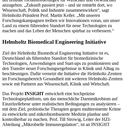
anzugehen. „Zukunft passiert jetzt – und sie entsteht dort, wo
Wissenschaft, Politik und Industrie zusammenwirken“, sagt
Helmholtz-Präsident Prof. Martin Keller. „Mit unseren
Forschungskampagnen treiben wir Innovationen voran, um unser
Land zu einem führenden Standort für neue Technologien zu
machen und das Leben der Menschen spürbar zu verbessern.“
Helmholtz Biomedical Engineering Initiative
Ziel der Helmholtz Biomedical Engineering Initiative ist es,
Deutschland als führenden Standort für biomedizinische
Technologien, Anwendungen und Start-ups zu positionieren und
den Transfer neuer Forschungsergebnisse in Klinik und Alltag zu
beschleunigen. Dafür vernetzt die Initiative die Helmholtz-Zentren
im Forschungsbereich Gesundheit mit weiteren Helmholtz-Zentren
sowie mit Partnern aus Wissenschaft, Klinik und Wirtschaft.
Das Projekt
INSIGHT
entwickelt eine hochpräzise
Technologieplattform, um das menschliche Darmmikrobiom auf
Einzelzellebene unter realistischen Bedingungen zu analysieren –
mit dem Ziel, probiotische Therapien gegen multiresistente Keime
zu entwickeln und mikrobiombasierte Medizin planbar und
kontrollierbar zu machen. Prof. Till Strowig, Leiter der HZI-
Abteilung „Mikrobielle Immunregulation“, ist an INSIGHT