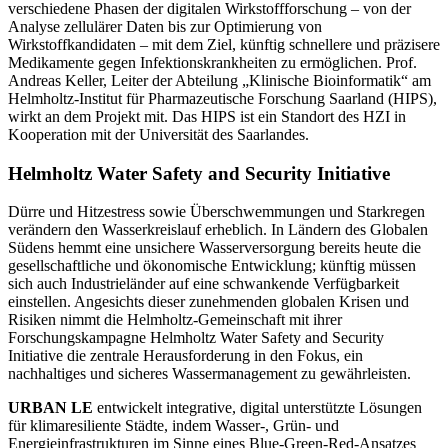
verschiedene Phasen der digitalen Wirkstoffforschung – von der
Analyse zellulärer Daten bis zur Optimierung von
Wirkstoffkandidaten – mit dem Ziel, künftig schnellere und präzisere
Medikamente gegen Infektionskrankheiten zu ermöglichen. Prof.
Andreas Keller, Leiter der Abteilung „Klinische Bioinformatik“ am
Helmholtz-Institut für Pharmazeutische Forschung Saarland (HIPS),
wirkt an dem Projekt mit. Das HIPS ist ein Standort des HZI in
Kooperation mit der Universität des Saarlandes.
Helmholtz Water Safety and Security Initiative
Dürre und Hitzestress sowie Überschwemmungen und Starkregen
verändern den Wasserkreislauf erheblich. In Ländern des Globalen
Südens hemmt eine unsichere Wasserversorgung bereits heute die
gesellschaftliche und ökonomische Entwicklung; künftig müssen
sich auch Industrieländer auf eine schwankende Verfügbarkeit
einstellen. Angesichts dieser zunehmenden globalen Krisen und
Risiken nimmt die Helmholtz-Gemeinschaft mit ihrer
Forschungskampagne Helmholtz Water Safety and Security
Initiative die zentrale Herausforderung in den Fokus, ein
nachhaltiges und sicheres Wassermanagement zu gewährleisten.
URBAN LE
entwickelt integrative, digital unterstützte Lösungen
für klimaresiliente Städte, indem Wasser-, Grün- und
Energieinfrastrukturen im Sinne eines Blue-Green-Red-Ansatzes