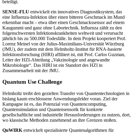
beteiligt.
SENSE-FLU
entwickelt ein innovatives Diagnostiksystem, das
eine Influenza-Infektion über einen bitteren Geschmack im Mund
erkennbar macht – etwa über einen Geschmackssensor auf einem
Kaugummi und ganz ohne Labortechnik. Influenza zählt zu den
folgenschwersten Infektionskrankheiten weltweit und verursacht
jährlich bis zu 500.000 Todesfälle. In dem Projekt kooperiert Prof.
Lorenz Meinel von der Julius-Maximilians-Universität Würzburg
(JMU), der zudem mit dem Helmholtz-Institut für RNA-basierte
Infektionsforschung (HIRI) affiliiert ist, mit Prof. Carlos Guzman,
Leiter der HZI-Abteilung „Vakzinologie und angewandte
Mikrobiologie“. Das HIRI ist ein Standort des HZI in
Zusammenarbeit mit der JMU.
Quantum Use Challenge
Helmholtz treibt den gezielten Transfer von Quantentechnologien in
bislang kaum erschlossene Anwendungsfelder voran. Ziel der
Kampagne ist es, das Potenzial von Quantencomputing,
Quantensimulation und Quantensensorik für konkrete
gesellschaftliche und industrielle Herausforderungen zu nutzen, dort,
wo klassische Methoden zunehmend an ihre Grenzen stoßen.
QuWIRK
entwickelt spezialisierte Quantenalgorithmen für