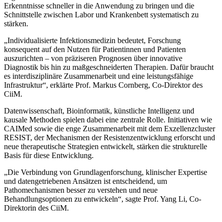
Erkenntnisse schneller in die Anwendung zu bringen und die
Schnittstelle zwischen Labor und Krankenbett systematisch zu
stärken.
„Individualisierte Infektionsmedizin bedeutet, Forschung
konsequent auf den Nutzen für Patientinnen und Patienten
auszurichten – von präziseren Prognosen über innovative
Diagnostik bis hin zu maßgeschneiderten Therapien. Dafür braucht
es interdisziplinäre Zusammenarbeit und eine leistungsfähige
Infrastruktur“, erklärte Prof. Markus Cornberg, Co-Direktor des
CiiM.
Datenwissenschaft, Bioinformatik, künstliche Intelligenz und
kausale Methoden spielen dabei eine zentrale Rolle. Initiativen wie
CAIMed sowie die enge Zusammenarbeit mit dem Exzellenzcluster
RESIST, der Mechanismen der Resistenzentwicklung erforscht und
neue therapeutische Strategien entwickelt, stärken die strukturelle
Basis für diese Entwicklung.
„Die Verbindung von Grundlagenforschung, klinischer Expertise
und datengetriebenen Ansätzen ist entscheidend, um
Pathomechanismen besser zu verstehen und neue
Behandlungsoptionen zu entwickeln“, sagte Prof. Yang Li, Co-
Direktorin des CiiM.