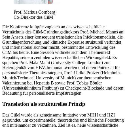
—
Prof. Markus Cornberg
Co-Direktor des CiiM
Die Konferenz knüpfte zugleich an das wissenschaftliche
Vermächtnis des CiiM-Gründungsdirektors Prof. Michael Manns an.
Sein Ansatz einer konsequent translationalen Infektionsmedizin, die
Grundlagenforschung und klinische Expertise strukturell verbindet
und international sichtbar macht, bestimmt die Entwicklung des
CiiM bis heute. Eine Session widmete sich dem Themenfeld
Hepatitis, seinem zentralen wissenschaftlichen Wirkungsfeld. Es
sprachen Prof. Mala Maini (University College London) zur
Heterogenität von HBV-Immunantworten und deren Potenzial für
personalisierte Therapiestrategien, Prof. Ulrike Protzer (Helmholtz
Munich/Technical University of Munich) zur therapeutischen
Vakzinierung bei Hepatitis B sowie Prof. Tobias Böttler
(Universitätsklinikum Freiburg) zu Checkpoint-Blockade und deren
Bedeutung für personalisierte Impfstrategien.
Translation als strukturelles Prinzip
Das CiiM wurde als gemeinsame Initiative von MHH und HZI
gegründet, um experimentelle, theoretische und klinische Forschung
eng miteinander zu verzahnen. Ziel ist es, neue wissenschaftliche