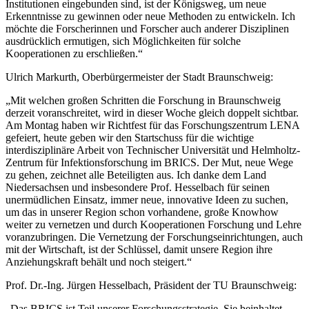
Institutionen eingebunden sind, ist der Königsweg, um neue
Erkenntnisse zu gewinnen oder neue Methoden zu entwickeln. Ich
möchte die Forscherinnen und Forscher auch anderer Disziplinen
ausdrücklich ermutigen, sich Möglichkeiten für solche
Kooperationen zu erschließen.“
Ulrich Markurth, Oberbürgermeister der Stadt Braunschweig:
„Mit welchen großen Schritten die Forschung in Braunschweig
derzeit voranschreitet, wird in dieser Woche gleich doppelt sichtbar.
Am Montag haben wir Richtfest für das Forschungszentrum LENA
gefeiert, heute geben wir den Startschuss für die wichtige
interdisziplinäre Arbeit von Technischer Universität und Helmholtz-
Zentrum für Infektionsforschung im BRICS. Der Mut, neue Wege
zu gehen, zeichnet alle Beteiligten aus. Ich danke dem Land
Niedersachsen und insbesondere Prof. Hesselbach für seinen
unermüdlichen Einsatz, immer neue, innovative Ideen zu suchen,
um das in unserer Region schon vorhandene, große Knowhow
weiter zu vernetzen und durch Kooperationen Forschung und Lehre
voranzubringen. Die Vernetzung der Forschungseinrichtungen, auch
mit der Wirtschaft, ist der Schlüssel, damit unsere Region ihre
Anziehungskraft behält und noch steigert.“
Prof. Dr.-Ing. Jürgen Hesselbach, Präsident der TU Braunschweig:
„Das BRICS ist Teil unserer Forschungsstrategie. Sie beinhaltet,